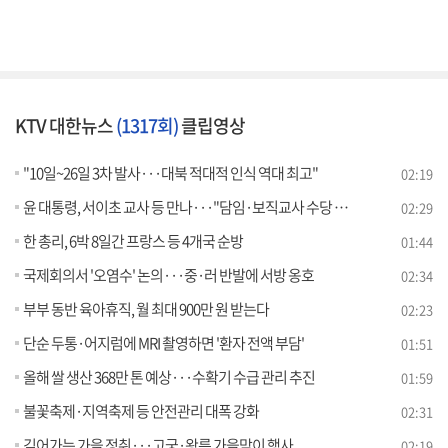
KTV 대한뉴스
(1317회)
클립영상
"10일~26일 3차 발사···대북 적대적 인식 역대 최고"
02:19
윤 대통령, 서이초 교사 등 만나···"담임·보직교사 수당 확대"
02:29
한 총리, 6박 8일간 프랑스 등 4개국 순방
01:44
국제회의서 '오염수' 논의···중·러 반발에 서방 옹호
02:34
부부 동반 육아휴직, 월 최대 900만 원 받는다
02:23
단순 두통·어지럼에 MRI 촬영하면 '환자 전액 부담'
01:51
올해 쌀 생산 368만 톤 예상···수확기 수급 관리 추진
01:59
불꽃축제·지역축제 등 안전관리 대폭 강화
02:31
깊어가는 가을 정취···고궁·왕릉 가을맞이 행사
02:19