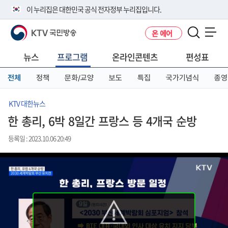
본
메
전
이 누리집은 대한민국 공식 전자정부 누리집입니다.
문
뉴
체
바
바
메
KTV 국민방송
온 에어
로
로
뉴
공식 누리집 주소 확인하기
메뉴 열기
가
가
바
go.kr 주소를 사용하는 누리집은 대한민국 정부기관이 관리하는 누리집입
기
기
로
뉴스
프로그램
온라인콘텐츠
편성표
니다.
가
이밖에 or.kr 또는 .kr등 다른 도메인 주소를 사용하고 있다면 아래 URL에
기
전체
정책
문화/교양
보도
특집
국가기념식
종영
서 도메인 주소를 확인해 보세요
운영중인 공식 누리집보기
KTV 대한뉴스
한 총리, 6박 8일간 프랑스 등 4개국 순방
등록일 : 2023.10.06 20:49