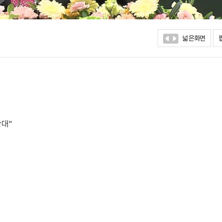
넓은화면
확대"