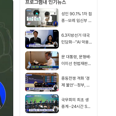
프로그램내 인기뉴스
성인 90.1% 1차 접
종···모레 임신부 사
전예약
6.3지방선거 대국
민담화···"AI 악용
가짜뉴스 처벌"
문 대통령, 문형배·
이미선 헌법재판관
임명 재가
중동전쟁 격화 '경
제 불안'···정부, 금
융·수출입 영향 최
소화
국무회의 최초 생
중계···24시간 SN
S 밀착소통