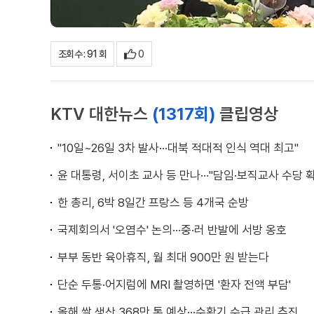
0
조회수 : 91 회
KTV 대한뉴스
(1317회)
클립영상
"10일~26일 3차 발사···대북 적대적 인식 역대 최고"
윤 대통령, 서이초 교사 등 만나···"담임·보직교사 수당 
한 총리, 6박 8일간 프랑스 등 4개국 순방
국제회의서 '오염수' 논의···중·러 반발에 서방 옹호
부부 동반 육아휴직, 월 최대 900만 원 받는다
단순 두통·어지럼에 MRI 촬영하면 '환자 전액 부담'
올해 쌀 생산 368만 톤 예상···수확기 수급 관리 추진