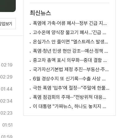
최신뉴스
폭염에 가축·어류 폐사···정부 긴급 지원책 마련
팝업보기
고수온에 양식장 물고기 폐사...'긴급 방류' 지원
온실가스 안 줄이면 "열스트레스 발생일 29배 증가"
폭염·청년 민생 현안 강조···예산·정책 방향 제시
중고차 총액 표시 의무화···중대 결함 시 '계약 해제'
02:19
국가자산기본법 제정 추진···부동산·주식 등 통합 관리
02:29
6월 경상수지 또 신기록···수출 사상 첫 1천억 달러
극한 폭염 '입추'에 절정···"주말에 한풀 꺾인다"
01:44
폭염 점검회의 주재···"전방위적 대응체계 가동"
02:34
이 대통령 "가짜뉴스, 하나도 놓치지 말고 바로잡아야"
02:23
01:51
01:59