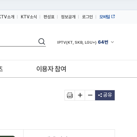
KTV소개
KTV소식
편성표
정보공개
로그인
모바일
164번
스카이라이프
검색
64번
채널안내 펼쳐
IPTV(KT, SKB, LGU+)
164번
스카이라이프
64번
IPTV(KT, SKB, LGU+)
츠
이용자 참여
164번
스카이라이프
공유