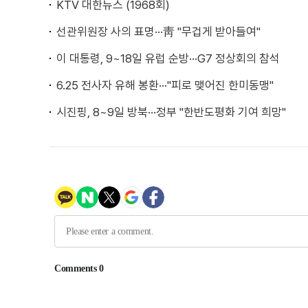
KTV 대한뉴스 (1968회)
선관위원장 사의 표명···靑 "무겁게 받아들여"
이 대통령, 9~18일 유럽 순방···G7 정상회의 참석
6.25 전사자 유해 봉환···"피로 맺어진 한미동맹"
시진핑, 8~9일 방북···정부 "한반도평화 기여 희망"