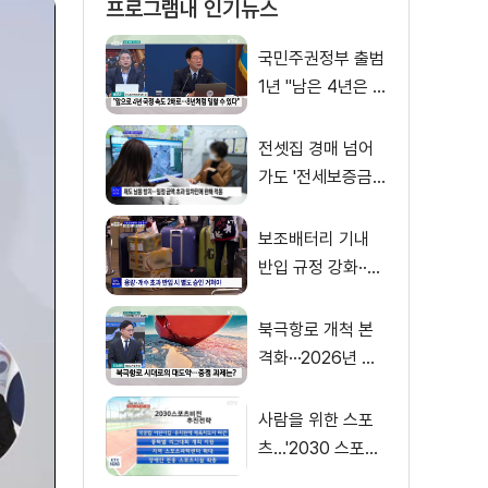
프로그램내 인기뉴스
국민주권정부 출범
1년 "남은 4년은 8
년처럼"
전셋집 경매 넘어
가도 '전세보증금'
먼저 돌려받는다
보조배터리 기내
반입 규정 강화··
·'수량·보관 제한'
북극항로 개척 본
격화···2026년 해
양수산부 업무계획
은?
사람을 위한 스포
츠…'2030 스포츠
비전' 공개