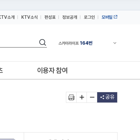
164번
스카이라이프
KTV소개
KTV소식
편성표
정보공개
로그인
모바일
64번
IPTV(KT, SKB, LGU+)
164번
스카이라이프
검색
64번
채널안내 펼쳐
IPTV(KT, SKB, LGU+)
164번
스카이라이프
츠
이용자 참여
공유