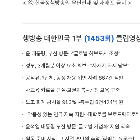
< ⓒ 한국정책방송원 무단전재 및 재배포 금지 >
생방송 대한민국 1부
(1453회)
클립영
윤 대통령, 부산 방문···"글로벌 허브도시 조성"
정부, 3개월분 이상 요소 확보···"사재기 자제 당부"
공직유관단체, 공정 채용 위반 사례 867건 적발
사교육 카르텔 근절·교권회복···공정 교육 구축
노조 회계 공시율 91.3%···총수입 8천424억 원
"작품성 있는 연극 지속 지원···대학로를 브로드웨이로"
윤석열 대통령 부산 방문 '글로벌 거점화' 지원 약속
월동 준비 시작! 그 시절 연탄의 추억 [라떼는 뉴우스]