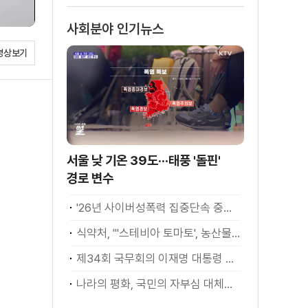
사회분야 인기뉴스
영상보기
서울 낮 기온 39도···태풍 '돌핀'
경로 변수
'26년 사이버성폭력 집중단속 중간성과 발표···향후 추진계획은?
식약처, "'스테비아 토마토', 농산물 아닌 가공식품"
제34회 국무회의 이재명 대통령 모두발언
나라의 평화, 국민의 자부심 대체불가 대한민국 이재명 대통령 모두말씀