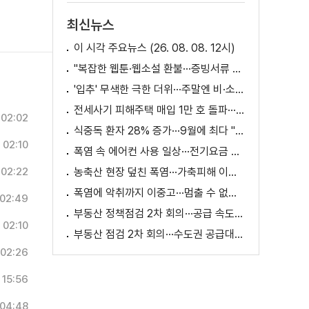
최신뉴스
이 시각 주요뉴스 (26. 08. 08. 12시)
"복잡한 웹툰·웹소설 환불···증빙서류 요구까지"
'입추' 무색한 극한 더위···주말엔 비·소나기
전세사기 피해주택 매입 1만 호 돌파···피해 지원 속도
02:02
식중독 환자 28% 증가···9월에 최다 "입추 방심 금물"
02:10
폭염 속 에어컨 사용 일상···전기요금 줄이려면?
02:22
농축산 현장 덮친 폭염···가축피해 이틀 새 28만 마리↑
폭염에 악취까지 이중고···멈출 수 없는 필수노동
02:49
부동산 정책점검 2차 회의···공급 속도전 본격화하나
02:10
부동산 점검 2차 회의···수도권 공급대책 논의
02:26
15:56
04:48