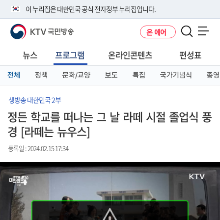
본
메
전
이 누리집은 대한민국 공식 전자정부 누리집입니다.
문
뉴
체
바
바
메
KTV 국민방송
온 에어
로
로
뉴
공식 누리집 주소 확인하기
메뉴 열기
가
가
바
go.kr 주소를 사용하는 누리집은 대한민국 정부기관이 관리하는 누리집입
기
기
로
뉴스
프로그램
온라인콘텐츠
편성표
니다.
가
이밖에 or.kr 또는 .kr등 다른 도메인 주소를 사용하고 있다면 아래 URL에
기
전체
정책
문화/교양
보도
특집
국가기념식
종영
서 도메인 주소를 확인해 보세요
운영중인 공식 누리집보기
생방송 대한민국 2부
정든 학교를 떠나는 그 날 라떼 시절 졸업식 풍
경 [라떼는 뉴우스]
등록일 : 2024.02.15 17:34