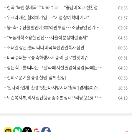
한국, '북한 형제국' 쿠바와 수교···"중남미 외교 전환점"
01:38
우크라 재건 협의체 가입···"기업 참여 확대 기대"
01:57
농·축·수산물 할인에 300억 원 투입···소상공인 전기요금 지원
02:07
"노동개혁 조용한 진전···자율적 분쟁해결 중재"
04:53
조태열 장관, 줄리 터너 미국 북한인권특사 접견
00:38
미국 슈퍼볼 우승 축하행사서 총격 [글로벌 핫이슈]
06:51
정든 학교를 떠나는 그 날 라떼 시절 졸업식 풍경 [라떼는 뉴우스]
04:39
신비로운 겨울 풍경 철원 [함께 힐링]
00:56
'일자리·인재·환경' 잇는다 지방시대 '활짝' [경제&이슈]
18:55
보건복지부, 의사 집단행동 중수본 정례브리핑 (2.15) [브리핑 인사이트]
04:10