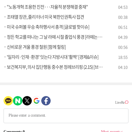
"노동개혁 조용한 진전···자율적 분쟁해결 중재"
04:53
조태열 장관, 줄리 터너 미국 북한인권특사 접견
00:38
미국 슈퍼볼 우승 축하행사서 총격 [글로벌 핫이슈]
06:51
정든 학교를 떠나는 그 날 라떼 시절 졸업식 풍경 [라떼는 뉴우스]
04:39
신비로운 겨울 풍경 철원 [함께 힐링]
00:56
'일자리·인재·환경' 잇는다 지방시대 '활짝' [경제&이슈]
18:55
보건복지부, 의사 집단행동 중수본 정례브리핑 (2.15) [브리핑 인사이트]
04:10