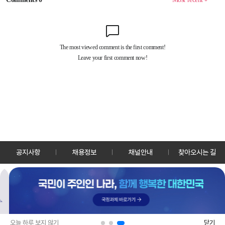
공지사항
채용정보
채널안내
찾아오시는 길
30128 세종특별자치시 정부2청사로 13 한국정책방송원 KTV
TEL: 044-204-8000
Copyrightⓒ KTV 국민방송 All Rights Reserved.
PC버전
앱 다운로드
오늘 하루 보지 않기
닫기