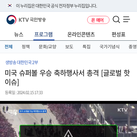
본
메
전
이 누리집은 대한민국 공식 전자정부 누리집입니다.
문
뉴
체
바
바
메
KTV 국민방송
온 에어
로
로
뉴
공식 누리집 주소 확인하기
메뉴 열기
가
가
바
go.kr 주소를 사용하는 누리집은 대한민국 정부기관이 관리하는 누리집입
기
기
로
뉴스
프로그램
온라인콘텐츠
편성표
니다.
가
이밖에 or.kr 또는 .kr등 다른 도메인 주소를 사용하고 있다면 아래 URL에
기
전체
정책
문화/교양
보도
특집
국가기념식
종영
서 도메인 주소를 확인해 보세요
운영중인 공식 누리집보기
생방송 대한민국 2부
미국 슈퍼볼 우승 축하행사서 총격 [글로벌 핫
이슈]
등록일 : 2024.02.15 17:33