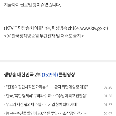
지금까지 글로벌 핫이슈였습니다.
( KTV 국민방송 케이블방송, 위성방송 ch164,
www.ktv.go.kr
)
< ⓒ 한국정책방송원 무단전재 및 재배포 금지 >
생방송 대한민국 2부
(1519회)
클립영상
"전공의 집단사직은 가짜뉴스···환자 위협에 엄정 대응"
02:26
한국, '북한 형제국' 쿠바와 수교···"중남미 외교 전환점"
01:38
우크라 재건 협의체 가입···"기업 참여 확대 기대"
01:57
농·축·수산물 할인에 300억 원 투입···소상공인 전기요금 지원
02:07