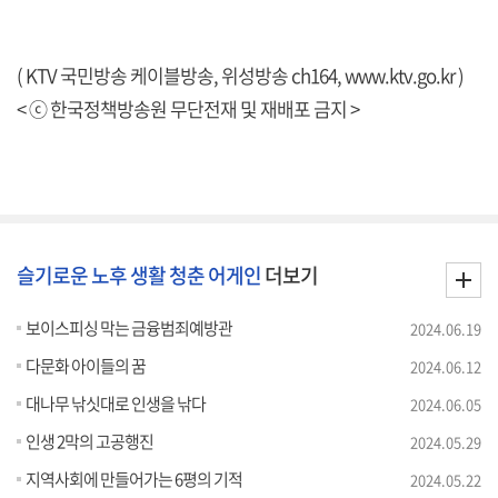
( KTV 국민방송 케이블방송, 위성방송 ch164,
www.ktv.go.kr
)
< ⓒ 한국정책방송원 무단전재 및 재배포 금지 >
슬기로운 노후 생활 청춘 어게인
더보기
보이스피싱 막는 금융범죄예방관
2024.06.19
다문화 아이들의 꿈
2024.06.12
대나무 낚싯대로 인생을 낚다
2024.06.05
인생 2막의 고공행진
2024.05.29
지역사회에 만들어가는 6평의 기적
2024.05.22