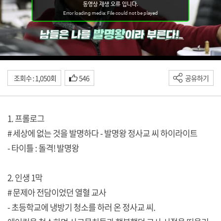
조회수 : 1,050회
546
공유하기
1. 프롤로그
# 세상에 없는 것을 발명하다 - 발명왕 정사교 씨 하이라이트
- 타이틀 : 돌격! 발명왕
2. 인생 1막
# 문제아 전담이었던 열혈 교사
- 초등학교에 냉방기 청소를 하러 온 정사교 씨.