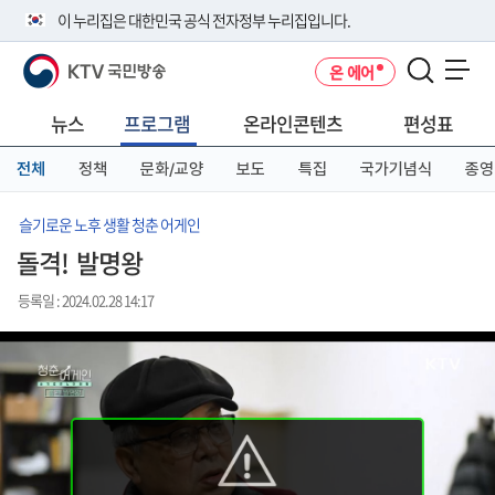
본
메
전
이 누리집은 대한민국 공식 전자정부 누리집입니다.
문
뉴
체
바
바
메
KTV 국민방송
온 에어
로
로
뉴
공식 누리집 주소 확인하기
메뉴 열기
가
가
바
go.kr 주소를 사용하는 누리집은 대한민국 정부기관이 관리하는 누리집입
기
기
로
뉴스
프로그램
온라인콘텐츠
편성표
니다.
가
이밖에 or.kr 또는 .kr등 다른 도메인 주소를 사용하고 있다면 아래 URL에
기
전체
정책
문화/교양
보도
특집
국가기념식
종영
서 도메인 주소를 확인해 보세요
운영중인 공식 누리집보기
슬기로운 노후 생활 청춘 어게인
돌격! 발명왕
등록일 : 2024.02.28 14:17