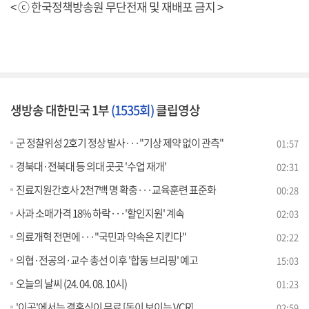
< ⓒ 한국정책방송원 무단전재 및 재배포 금지 >
생방송 대한민국 1부
(1535회)
클립영상
군 정찰위성 2호기 정상 발사···"기상 제약 없이 관측"
01:57
경북대·전북대 등 의대 곳곳 '수업 재개'
02:31
진료지원간호사 2천7백 명 확충···교육훈련 표준화
00:28
사과 소매가격 18% 하락···'할인지원' 계속
02:03
의료개혁 전면에···"국민과 약속은 지킨다"
02:22
의협·전공의·교수 총선 이후 '합동 브리핑' 예고
15:03
오늘의 날씨 (24. 04. 08. 10시)
01:23
'이곳'에서는 결혼식이 무료 [돈이 보이는 VCR]
02:59