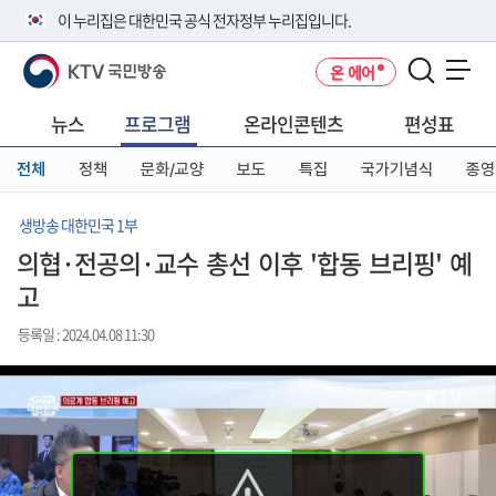
본
메
전
이 누리집은 대한민국 공식 전자정부 누리집입니다.
문
뉴
체
바
바
메
KTV 국민방송
온 에어
로
로
뉴
공식 누리집 주소 확인하기
메뉴 열기
가
가
바
go.kr 주소를 사용하는 누리집은 대한민국 정부기관이 관리하는 누리집입
기
기
로
뉴스
프로그램
온라인콘텐츠
편성표
니다.
가
이밖에 or.kr 또는 .kr등 다른 도메인 주소를 사용하고 있다면 아래 URL에
기
전체
정책
문화/교양
보도
특집
국가기념식
종영
서 도메인 주소를 확인해 보세요
운영중인 공식 누리집보기
생방송 대한민국 1부
의협·전공의·교수 총선 이후 '합동 브리핑' 예
고
등록일 : 2024.04.08 11:30