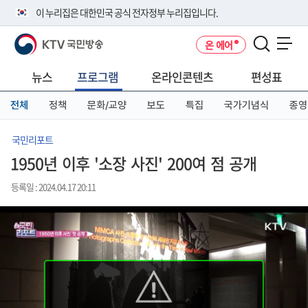
본
메
전
이 누리집은 대한민국 공식 전자정부 누리집입니다.
문
뉴
체
바
바
메
KTV 국민방송
온 에어
로
로
뉴
공식 누리집 주소 확인하기
메뉴 열기
가
가
바
go.kr 주소를 사용하는 누리집은 대한민국 정부기관이 관리하는 누리집입
기
기
로
뉴스
프로그램
온라인콘텐츠
편성표
니다.
가
이밖에 or.kr 또는 .kr등 다른 도메인 주소를 사용하고 있다면 아래 URL에
기
전체
정책
문화/교양
보도
특집
국가기념식
종영
서 도메인 주소를 확인해 보세요
운영중인 공식 누리집보기
국민리포트
1950년 이후 '소장 사진' 200여 점 공개
등록일 : 2024.04.17 20:11