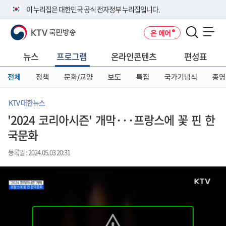
본
메
전
이 누리집은 대한민국 공식 전자정부 누리집입니다.
문
뉴
체
바
바
메
KTV 국민방송
온 에어
로
로
뉴
공식 누리집 주소 확인하기
메뉴 열기
가
가
바
go.kr 주소를 사용하는 누리집은 대한민국 정부기관이 관리하는 누리집입
기
기
로
뉴스
프로그램
온라인콘텐츠
편성표
니다.
가
이밖에 or.kr 또는 .kr등 다른 도메인 주소를 사용하고 있다면 아래 URL에
기
전체
정책
문화/교양
보도
특집
국가기념식
종영
서 도메인 주소를 확인해 보세요
운영중인 공식 누리집보기
KTV 대한뉴스
'2024 코리아시즌' 개막···프랑스에 꽃 핀 한
국문화
등록일 : 2024.05.03 20:31