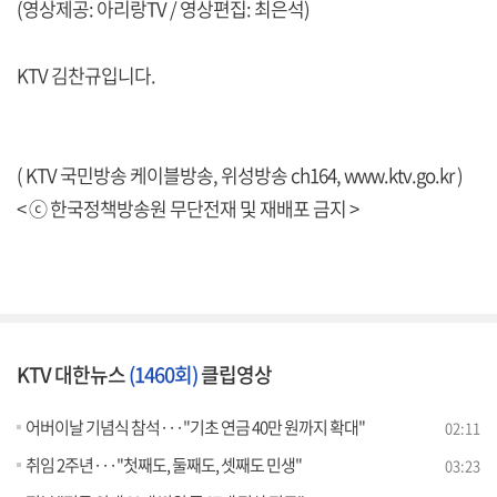
(영상제공: 아리랑TV / 영상편집: 최은석)
KTV 김찬규입니다.
( KTV 국민방송 케이블방송, 위성방송 ch164,
www.ktv.go.kr
)
< ⓒ 한국정책방송원 무단전재 및 재배포 금지 >
KTV 대한뉴스
(1460회)
클립영상
어버이날 기념식 참석···"기초 연금 40만 원까지 확대"
02:11
취임 2주년···"첫째도, 둘째도, 셋째도 민생"
03:23