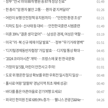
정부 "전국 의대 88개 병원 중 87개 정상 진료"
01:49
한 총리 "암 환자 불안 고통···환자 곁 지켜달라"
01:26
어린이 보행 안전정책 유치원까지···"안전한 환경 조성"
02:21
지하도 침수·산사태 등 대비···안전한국훈련 시범훈련
01:49
미혼 39% "결혼 생각 없어"···남성은 경제, 여성은 역할 부담
03:19
미국 "러·북 신규 제재 이달 발표"···정부 "무기거래 명백"
01:51
'디지털경제동반자협정' 가입 발효···디지털 통상 확대 [뉴스의 맥]
04:45
'2024 코리아시즌' 개막···프랑스에 꽃 핀 한국문화
02:31
가정의 달 5월, 어린이 안전사고 주의!
01:01
도로 위 평온한 일상 확보를 위한 우회전 일시정지 일상화 추진
00:48
풀사료 여왕 '알팔파' 경남지역 최초 재배 성공!
00:40
바다를 품은 어촌마을로 걷기여행 오세요!
00:47
외국인 한의원 진료 689.9% 증가···웰니스 관광 [S&News]
04:26