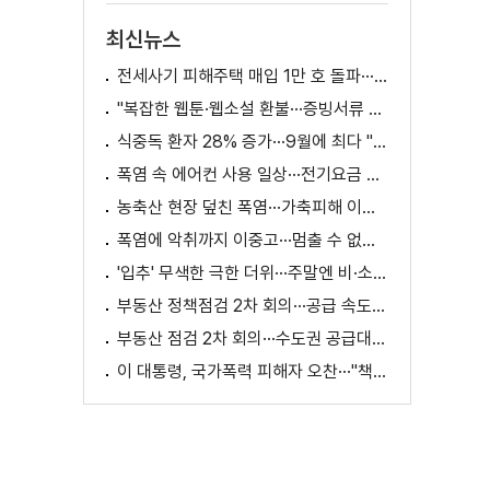
최신뉴스
전세사기 피해주택 매입 1만 호 돌파···피해 지원 속도
"복잡한 웹툰·웹소설 환불···증빙서류 요구까지"
식중독 환자 28% 증가···9월에 최다 "입추 방심 금물"
폭염 속 에어컨 사용 일상···전기요금 줄이려면?
농축산 현장 덮친 폭염···가축피해 이틀 새 28만 마리↑
폭염에 악취까지 이중고···멈출 수 없는 필수노동
'입추' 무색한 극한 더위···주말엔 비·소나기
부동산 정책점검 2차 회의···공급 속도전 본격화하나
부동산 점검 2차 회의···수도권 공급대책 논의
이 대통령, 국가폭력 피해자 오찬···"책임지고 치유"