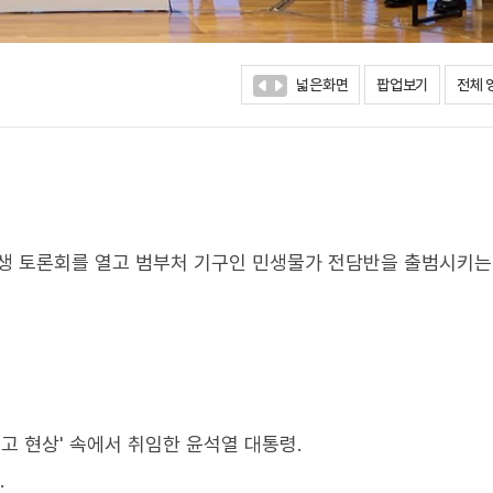
넓은화면
팝업보기
전체 
생 토론회를 열고 범부처 기구인 민생물가 전담반을 출범시키는
'3고 현상' 속에서 취임한 윤석열 대통령.
.