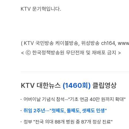
KTV 문기혁입니다.
( KTV 국민방송 케이블방송, 위성방송 ch164,
www.
< ⓒ 한국정책방송원 무단전재 및 재배포 금지 >
KTV 대한뉴스
(1460회)
클립영상
어버이날 기념식 참석···"기초 연금 40만 원까지 확대"
취임 2주년···"첫째도, 둘째도, 셋째도 민생"
정부 "전국 의대 88개 병원 중 87개 정상 진료"