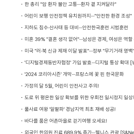
한 총리 "암 환자 불안 고통···환자 곁 지켜달라"
어린이 보행 안전정책 유치원까지···"안전한 환경 조성"
지하도 침수·산사태 등 대비···안전한국훈련 시범훈련
미혼 39% "결혼 생각 없어"···남성은 경제, 여성은 역할
미국 "러·북 신규 제재 이달 발표"···정부 "무기거래 명백
'디지털경제동반자협정' 가입 발효···디지털 통상 확대 [
'2024 코리아시즌' 개막···프랑스에 꽃 핀 한국문화
가정의 달 5월, 어린이 안전사고 주의!
도로 위 평온한 일상 확보를 위한 우회전 일시정지 일상
풀사료 여왕 '알팔파' 경남지역 최초 재배 성공!
바다를 품은 어촌마을로 걷기여행 오세요!
외국인 한의원 진료 689.9% 증가···웰니스 관광 [S&Ne