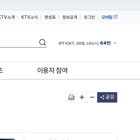
KTV소개
KTV소식
편성표
정보공개
로그인
모바일
164번
스카이라이프
검색
64번
채널안내 펼쳐
IPTV(KT, SKB, LGU+)
164번
스카이라이프
64번
IPTV(KT, SKB, LGU+)
츠
이용자 참여
164번
스카이라이프
공유