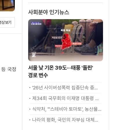
소화
사회분야 인기뉴스
영상보기
서울 낮 기온 39도···태풍 '돌핀'
 등 국정
경로 변수
'26년 사이버성폭력 집중단속 중간성과 발표···향후 추진계획은?
제34회 국무회의 이재명 대통령 모두발언
식약처, "'스테비아 토마토', 농산물 아닌 가공식품"
나라의 평화, 국민의 자부심 대체불가 대한민국 이재명 대통령 모두말씀