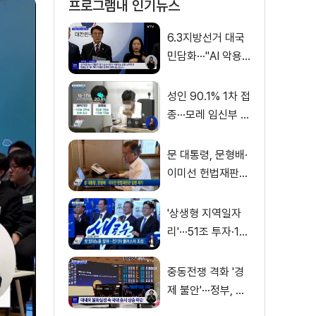
프로그램내 인기뉴스
6.3지방선거 대국
민담화···"AI 악용
가짜뉴스 처벌"
성인 90.1% 1차 접
종···모레 임신부 사
전예약
문 대통령, 문형배·
이미선 헌법재판관
임명 재가
'상생형 지역일자
리'···51조 투자·13
만 명 고용
중동전쟁 격화 '경
제 불안'···정부, 금
융·수출입 영향 최