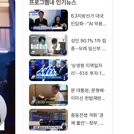
프로그램내 인기뉴스
6.3지방선거 대국
민담화···"AI 악용
가짜뉴스 처벌"
성인 90.1% 1차 접
종···모레 임신부 사
전예약
'상생형 지역일자
리'···51조 투자·13
만 명 고용
문 대통령, 문형배·
이미선 헌법재판관
임명 재가
중동전쟁 격화 '경
제 불안'···정부, 금
융·수출입 영향 최