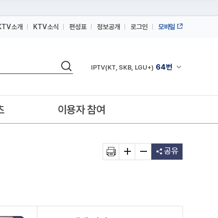
KTV소개
KTV소식
편성표
정보공개
로그인
모바일
164번
스카이라이프
검색
64번
채널안내 펼쳐
IPTV(KT, SKB, LGU+)
164번
스카이라이프
64번
IPTV(KT, SKB, LGU+)
츠
이용자 참여
164번
스카이라이프
공유