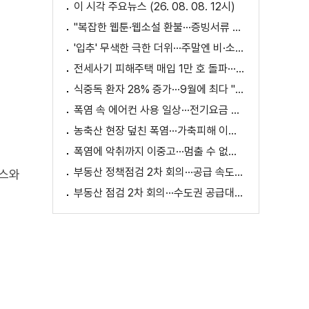
이 시각 주요뉴스 (26. 08. 08. 12시)
"복잡한 웹툰·웹소설 환불···증빙서류 요구까지"
이
'입추' 무색한 극한 더위···주말엔 비·소나기
전세사기 피해주택 매입 1만 호 돌파···피해 지원 속도
식중독 환자 28% 증가···9월에 최다 "입추 방심 금물"
폭염 속 에어컨 사용 일상···전기요금 줄이려면?
농축산 현장 덮친 폭염···가축피해 이틀 새 28만 마리↑
폭염에 악취까지 이중고···멈출 수 없는 필수노동
부동산 정책점검 2차 회의···공급 속도전 본격화하나
텍스와
부동산 점검 2차 회의···수도권 공급대책 논의