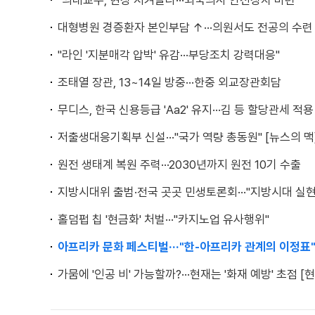
"의대교수, 현장 지켜달라···외국의사 안전장치 마련"
대형병원 경증환자 본인부담 ↑···의원서도 전공의 수련
"라인 '지분매각 압박' 유감···부당조치 강력대응"
조태열 장관, 13~14일 방중···한중 외교장관회담
무디스, 한국 신용등급 'Aa2' 유지···김 등 할당관세 적용
저출생대응기획부 신설···"국가 역량 총동원" [뉴스의 맥
원전 생태계 복원 주력···2030년까지 원전 10기 수출
지방시대위 출범·전국 곳곳 민생토론회···"지방시대 실현
홀덤펍 칩 '현금화' 처벌···"카지노업 유사행위"
아프리카 문화 페스티벌···"한-아프리카 관계의 이정표
가뭄에 '인공 비' 가능할까?···현재는 '화재 예방' 초점 [