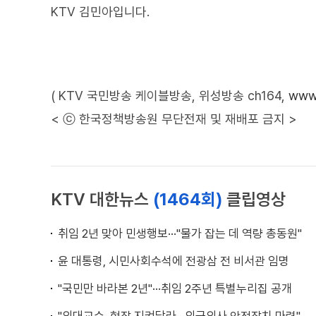
KTV 김민아입니다.
( KTV 국민방송 케이블방송, 위성방송 ch164,
www.
< ⓒ 한국정책방송원 무단전재 및 재배포 금지 >
KTV 대한뉴스
(1464회)
클립영상
취임 2년 맞아 민생행보···"물가 잡는 데 역량 총동원"
윤 대통령, 시민사회수석에 전광삼 전 비서관 임명
"국민만 바라본 2년"···취임 2주년 특별누리집 공개