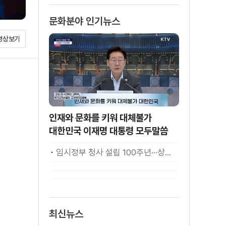
소화
문화분야 인기뉴스
영상보기
인재와 문화를 키워 대체불가
대한민국 이재명 대통령 모두말씀
임시정부 청사 설립 100주년···상하이서 만난 K-컬처! [세계 속 한국]
최신뉴스