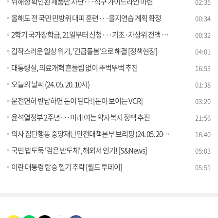
위해성 확인된 제품만 차단···직구 가이드라인 마련
02:35
올해도 전 국민 민방위 대피 훈련···을지연습 계획 확정
00:34
2학기 국가장학금, 21일부터 신청···기초·차상위 전액 지원
00:32
갑작스러운 일상 위기, '긴급돌봄'으로 해결 [정책현장]
04:01
대통령실, 의료개혁 흔들림 없이 뚜벅뚜벅 추진
16:53
오늘의 날씨 (24. 05. 20. 10시)
01:38
운전면허 반납하면 돈이 된다! [돈이 보이는 VCR]
03:20
윤석열정부 2주년···미래 여는 약자복지 정책 추진
21:56
의사 집단행동 중앙재난안전대책본부 브리핑 (24. 05. 20. 11시)
16:40
국민 밥도둑 '검은 반도체', 해외서 인기! [S&News]
05:03
이란 대통령 탑승 헬기 추락 [월드 투데이]
05:51