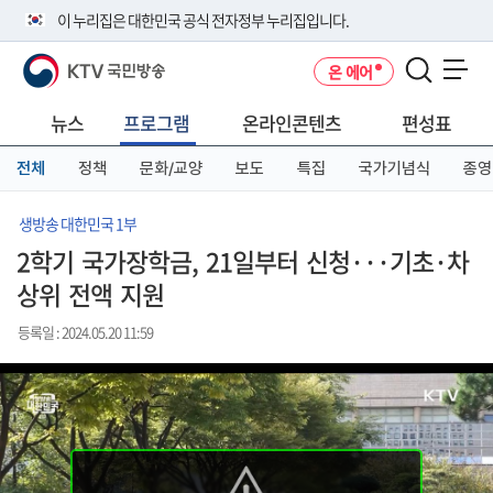
본
메
전
이 누리집은 대한민국 공식 전자정부 누리집입니다.
문
뉴
체
바
바
메
KTV 국민방송
온 에어
로
로
뉴
공식 누리집 주소 확인하기
메뉴 열기
가
가
바
go.kr 주소를 사용하는 누리집은 대한민국 정부기관이 관리하는 누리집입
기
기
로
뉴스
프로그램
온라인콘텐츠
편성표
니다.
가
이밖에 or.kr 또는 .kr등 다른 도메인 주소를 사용하고 있다면 아래 URL에
기
전체
정책
문화/교양
보도
특집
국가기념식
종영
서 도메인 주소를 확인해 보세요
운영중인 공식 누리집보기
생방송 대한민국 1부
2학기 국가장학금, 21일부터 신청···기초·차
상위 전액 지원
등록일 : 2024.05.20 11:59