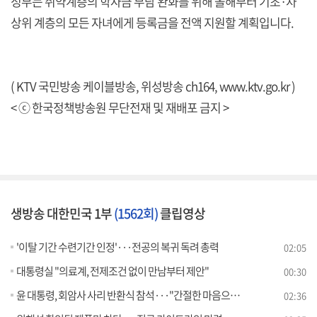
정부는 취약계층의 학자금 부담 완화를 위해 올해부터 기초·차
상위 계층의 모든 자녀에게 등록금을 전액 지원할 계획입니다.
( KTV 국민방송 케이블방송, 위성방송 ch164,
www.ktv.go.kr
)
< ⓒ 한국정책방송원 무단전재 및 재배포 금지 >
생방송 대한민국 1부
(1562회)
클립영상
'이탈 기간 수련기간 인정'···전공의 복귀 독려 총력
02:05
대통령실 "의료계, 전제조건 없이 만남부터 제안"
00:30
윤 대통령, 회암사 사리 반환식 참석···"간절한 마음으로 국정운영"
02:36