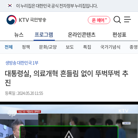
본
메
전
이 누리집은 대한민국 공식 전자정부 누리집입니다.
문
뉴
체
바
바
메
KTV 국민방송
온 에어
로
로
뉴
공식 누리집 주소 확인하기
메뉴 열기
가
가
바
go.kr 주소를 사용하는 누리집은 대한민국 정부기관이 관리하는 누리집입
기
기
로
뉴스
프로그램
온라인콘텐츠
편성표
니다.
가
이밖에 or.kr 또는 .kr등 다른 도메인 주소를 사용하고 있다면 아래 URL에
기
전체
정책
문화/교양
보도
특집
국가기념식
종영
서 도메인 주소를 확인해 보세요
운영중인 공식 누리집보기
생방송 대한민국 1부
대통령실, 의료개혁 흔들림 없이 뚜벅뚜벅 추
진
등록일 : 2024.05.20 11:55