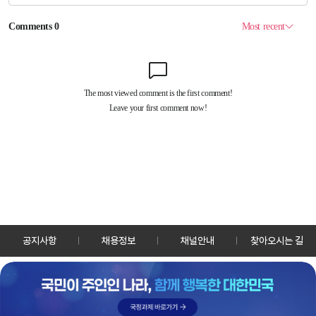
공지사항
채용정보
채널안내
찾아오시는 길
30128 세종특별자치시 정부2청사로 13 한국정책방송원 KTV
TEL: 044-204-8000
Copyrightⓒ KTV 국민방송 All Rights Reserved.