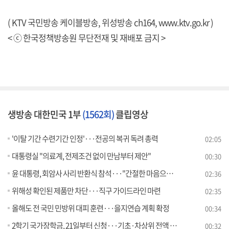
( KTV 국민방송 케이블방송, 위성방송 ch164,
www.ktv.go.kr
)
< ⓒ 한국정책방송원 무단전재 및 재배포 금지 >
생방송 대한민국 1부
(1562회)
클립영상
'이탈 기간 수련기간 인정'···전공의 복귀 독려 총력
02:05
대통령실 "의료계, 전제조건 없이 만남부터 제안"
00:30
윤 대통령, 회암사 사리 반환식 참석···"간절한 마음으로 국정운영"
02:36
위해성 확인된 제품만 차단···직구 가이드라인 마련
02:35
올해도 전 국민 민방위 대피 훈련···을지연습 계획 확정
00:34
2학기 국가장학금, 21일부터 신청···기초·차상위 전액 지원
00:32