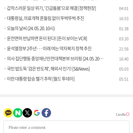
갑작스러운 일상 위기, '긴급돌봄'으로 해결 [정책현장]
04:01
대통령실, 의료개혁 흔들림 없이 뚜벅뚜벅 추진
16:53
오늘의 날씨 (24. 05. 20. 10시)
01:38
운전면허 반납하면 돈이 된다! [돈이 보이는 VCR]
03:20
윤석열정부 2주년···미래 여는 약자복지 정책 추진
21:56
의사 집단행동 중앙재난안전대책본부 브리핑 (24. 05. 20. 11시)
16:40
국민 밥도둑 '검은 반도체', 해외서 인기! [S&News]
05:03
이란 대통령 탑승 헬기 추락 [월드 투데이]
05:51