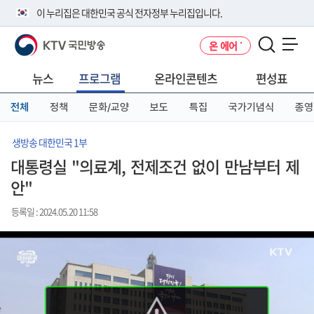
본
메
전
이 누리집은 대한민국 공식 전자정부 누리집입니다.
문
뉴
체
바
바
메
KTV 국민방송
온 에어
로
로
뉴
공식 누리집 주소 확인하기
메뉴 열기
가
가
바
go.kr 주소를 사용하는 누리집은 대한민국 정부기관이 관리하는 누리집입
기
기
로
뉴스
프로그램
온라인콘텐츠
편성표
니다.
가
이밖에 or.kr 또는 .kr등 다른 도메인 주소를 사용하고 있다면 아래 URL에
기
전체
정책
문화/교양
보도
특집
국가기념식
종영
서 도메인 주소를 확인해 보세요
운영중인 공식 누리집보기
생방송 대한민국 1부
대통령실 "의료계, 전제조건 없이 만남부터 제
안"
등록일 : 2024.05.20 11:58