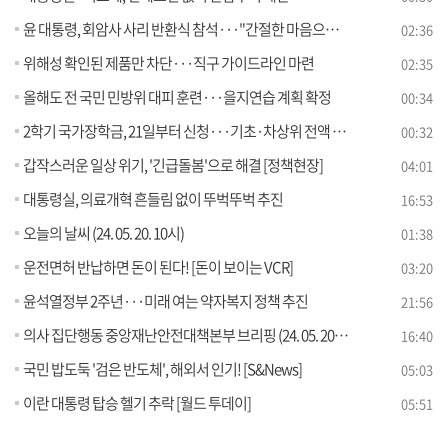
윤 대통령, 회암사 사리 반환식 참석···"간절한 마음으로 국정운영"
02:36
위해성 확인된 제품만 차단···직구 가이드라인 마련
02:35
올해도 전 국민 민방위 대피 훈련···을지연습 계획 확정
00:34
2학기 국가장학금, 21일부터 신청···기초·차상위 전액 지원
00:32
갑작스러운 일상 위기, '긴급돌봄'으로 해결 [정책현장]
04:01
대통령실, 의료개혁 흔들림 없이 뚜벅뚜벅 추진
16:53
오늘의 날씨 (24. 05. 20. 10시)
01:38
운전면허 반납하면 돈이 된다! [돈이 보이는 VCR]
03:20
윤석열정부 2주년···미래 여는 약자복지 정책 추진
21:56
의사 집단행동 중앙재난안전대책본부 브리핑 (24. 05. 20. 11시)
16:40
국민 밥도둑 '검은 반도체', 해외서 인기! [S&News]
05:03
이란 대통령 탑승 헬기 추락 [월드 투데이]
05:51