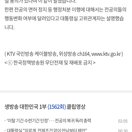
설 용의가 있다며 이 같이 말했습니다.
한편 전공의 면허 정지 등 행정처분 이행에 대해서는 전공의들의
행동변화 여부에 달려있다고 대통령실 고위관계자는 설명했습
니다.
( KTV 국민방송 케이블방송, 위성방송 ch164,
www.ktv.go.kr
)
< ⓒ 한국정책방송원 무단전재 및 재배포 금지 >
생방송 대한민국 1부
(1562회)
클립영상
'이탈 기간 수련기간 인정'···전공의 복귀 독려 총력
02:05
대통령실 "의료계, 전제조건 없이 만남부터 제안"
00:30