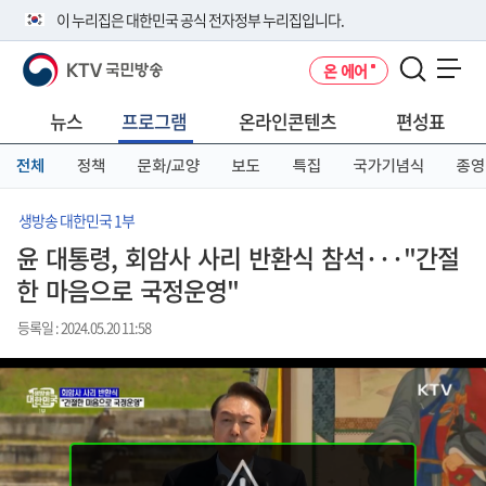
본
메
전
이 누리집은 대한민국 공식 전자정부 누리집입니다.
문
뉴
체
바
바
메
KTV 국민방송
온 에어
로
로
뉴
공식 누리집 주소 확인하기
메뉴 열기
가
가
바
go.kr 주소를 사용하는 누리집은 대한민국 정부기관이 관리하는 누리집입
기
기
로
뉴스
프로그램
온라인콘텐츠
편성표
니다.
가
이밖에 or.kr 또는 .kr등 다른 도메인 주소를 사용하고 있다면 아래 URL에
기
전체
정책
문화/교양
보도
특집
국가기념식
종영
서 도메인 주소를 확인해 보세요
운영중인 공식 누리집보기
생방송 대한민국 1부
윤 대통령, 회암사 사리 반환식 참석···"간절
한 마음으로 국정운영"
등록일 : 2024.05.20 11:58