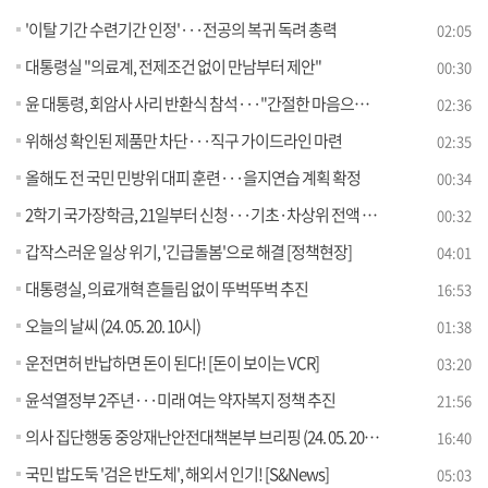
'이탈 기간 수련기간 인정'···전공의 복귀 독려 총력
02:05
대통령실 "의료계, 전제조건 없이 만남부터 제안"
00:30
윤 대통령, 회암사 사리 반환식 참석···"간절한 마음으로 국정운영"
02:36
위해성 확인된 제품만 차단···직구 가이드라인 마련
02:35
올해도 전 국민 민방위 대피 훈련···을지연습 계획 확정
00:34
2학기 국가장학금, 21일부터 신청···기초·차상위 전액 지원
00:32
갑작스러운 일상 위기, '긴급돌봄'으로 해결 [정책현장]
04:01
대통령실, 의료개혁 흔들림 없이 뚜벅뚜벅 추진
16:53
오늘의 날씨 (24. 05. 20. 10시)
01:38
운전면허 반납하면 돈이 된다! [돈이 보이는 VCR]
03:20
윤석열정부 2주년···미래 여는 약자복지 정책 추진
21:56
의사 집단행동 중앙재난안전대책본부 브리핑 (24. 05. 20. 11시)
16:40
국민 밥도둑 '검은 반도체', 해외서 인기! [S&News]
05:03