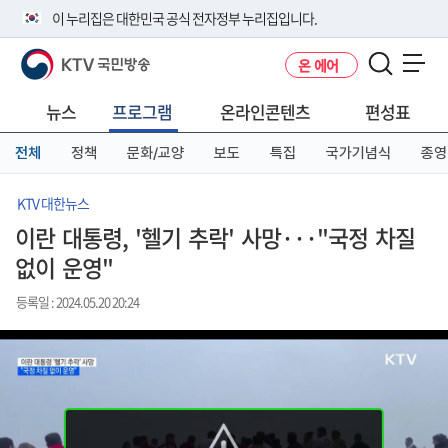
본
메
전
이 누리집은 대한민국 공식 전자정부 누리집입니다.
문
뉴
체
바
바
메
KTV 국민방송
온 에어
로
로
뉴
공식 누리집 주소 확인하기
메뉴 열기
가
가
바
go.kr 주소를 사용하는 누리집은 대한민국 정부기관이 관리하는 누리집입
기
기
로
뉴스
프로그램
온라인콘텐츠
편성표
니다.
가
이밖에 or.kr 또는 .kr등 다른 도메인 주소를 사용하고 있다면 아래 URL에
기
전체
정책
문화/교양
보도
특집
국가기념식
종영
서 도메인 주소를 확인해 보세요
운영중인 공식 누리집보기
KTV 대한뉴스
이란 대통령, '헬기 추락' 사망···"국정 차질
없이 운영"
등록일 : 2024.05.20 20:24