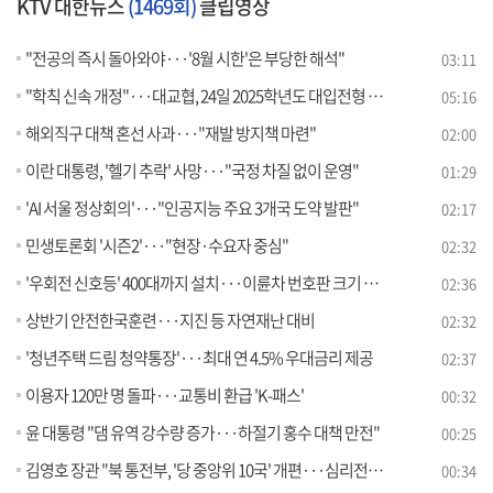
KTV 대한뉴스
(1469회)
클립영상
"전공의 즉시 돌아와야···'8월 시한'은 부당한 해석"
03:11
"학칙 신속 개정"···대교협, 24일 2025학년도 대입전형 확정 [뉴스의 맥]
05:16
해외직구 대책 혼선 사과···"재발 방지책 마련"
02:00
이란 대통령, '헬기 추락' 사망···"국정 차질 없이 운영"
01:29
'AI 서울 정상회의'···"인공지능 주요 3개국 도약 발판"
02:17
민생토론회 '시즌2'···"현장·수요자 중심"
02:32
'우회전 신호등' 400대까지 설치···이륜차 번호판 크기 확대
02:36
상반기 안전한국훈련···지진 등 자연재난 대비
02:32
'청년주택 드림 청약통장'···최대 연 4.5% 우대금리 제공
02:37
이용자 120만 명 돌파···교통비 환급 'K-패스'
00:32
윤 대통령 "댐 유역 강수량 증가···하절기 홍수 대책 만전"
00:25
김영호 장관 "북 통전부, '당 중앙위 10국' 개편···심리전 수행"
00:34