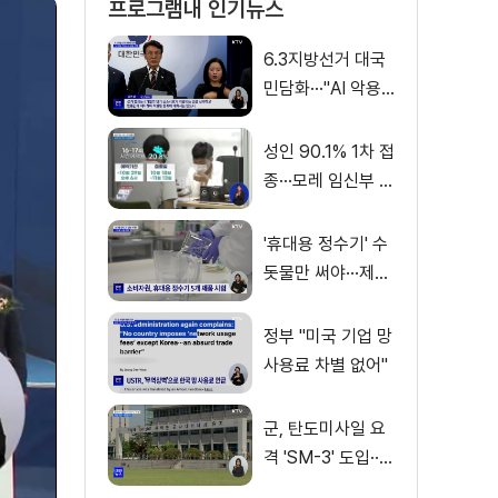
프로그램내 인기뉴스
6.3지방선거 대국
민담화···"AI 악용
가짜뉴스 처벌"
성인 90.1% 1차 접
종···모레 임신부 사
전예약
'휴대용 정수기' 수
돗물만 써야···제품
별 성능 차이
정부 "미국 기업 망
사용료 차별 없어"
군, 탄도미사일 요
격 'SM-3' 도입···
이지스함 탑재