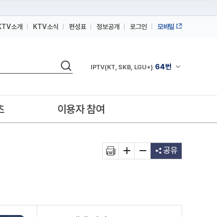
KTV소개
KTV소식
편성표
정보공개
로그인
모바일
164번
스카이라이프
64번
IPTV(KT, SKB, LGU+)
검색
채널안내 펼쳐
164번
스카이라이프
64번
IPTV(KT, SKB, LGU+)
츠
이용자 참여
164번
스카이라이프
공유