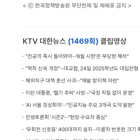
< ⓒ 한국정책방송원 무단전재 및 재배포 금지 >
KTV 대한뉴스
(1469회)
클립영상
"전공의 즉시 돌아와야···'8월 시한'은 부당한 해석"
"학칙 신속 개정"···대교협, 24일 2025학년도 대입전형
해외직구 대책 혼선 사과···"재발 방지책 마련"
이란 대통령, '헬기 추락' 사망···"국정 차질 없이 운영"
'AI 서울 정상회의'···"인공지능 주요 3개국 도약 발판"
민생토론회 '시즌2'···"현장·수요자 중심"
'우회전 신호등' 400대까지 설치···이륜차 번호판 크기 