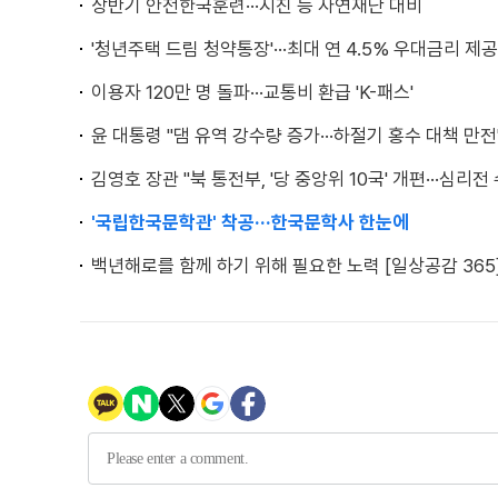
상반기 안전한국훈련···지진 등 자연재난 대비
'청년주택 드림 청약통장'···최대 연 4.5% 우대금리 제공
이용자 120만 명 돌파···교통비 환급 'K-패스'
윤 대통령 "댐 유역 강수량 증가···하절기 홍수 대책 만전
김영호 장관 "북 통전부, '당 중앙위 10국' 개편···심리전
'국립한국문학관' 착공···한국문학사 한눈에
백년해로를 함께 하기 위해 필요한 노력 [일상공감 365