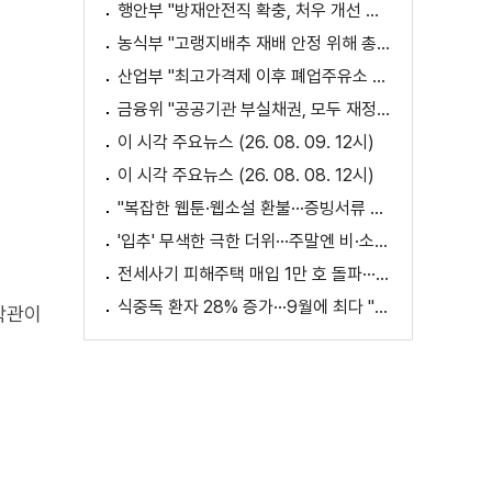
행안부 "방재안전직 확충, 처우 개선 등 위한 제도개선 추진"
농식부 "고랭지배추 재배 안정 위해 총력···배추가격 점차 안정세"
산업부 "최고가격제 이후 폐업주유소 증가? 사실 아냐"
금융위 "공공기관 부실채권, 모두 재정으로 보전되는 것 아냐"
이 시각 주요뉴스 (26. 08. 09. 12시)
이 시각 주요뉴스 (26. 08. 08. 12시)
"복잡한 웹툰·웹소설 환불···증빙서류 요구까지"
'입추' 무색한 극한 더위···주말엔 비·소나기
전세사기 피해주택 매입 1만 호 돌파···피해 지원 속도
식중독 환자 28% 증가···9월에 최다 "입추 방심 금물"
학관이