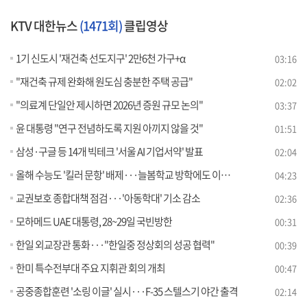
KTV 대한뉴스
(1471회)
클립영상
1기 신도시 '재건축 선도지구' 2만6천 가구+α
03:16
"재건축 규제 완화해 원도심 충분한 주택 공급"
02:02
"의료계 단일안 제시하면 2026년 증원 규모 논의"
03:37
윤 대통령 "연구 전념하도록 지원 아끼지 않을 것"
01:51
삼성·구글 등 14개 빅테크 '서울 AI 기업서약' 발표
02:04
올해 수능도 '킬러 문항' 배제···늘봄학교 방학에도 이용 가능 [뉴스의 맥]
04:23
교권보호 종합대책 점검···'아동학대' 기소 감소
02:36
모하메드 UAE 대통령, 28~29일 국빈방한
00:31
한일 외교장관 통화···"한일중 정상회의 성공 협력"
00:39
한미 특수전부대 주요 지휘관 회의 개최
00:47
공중종합훈련 '소링 이글' 실시···F-35 스텔스기 야간 출격
02:14