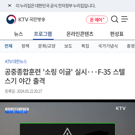
본
메
전
이 누리집은 대한민국 공식 전자정부 누리집입니다.
문
뉴
체
바
바
메
KTV 국민방송
온 에어
로
로
뉴
공식 누리집 주소 확인하기
메뉴 열기
가
가
바
go.kr 주소를 사용하는 누리집은 대한민국 정부기관이 관리하는 누리집입
기
기
로
뉴스
프로그램
온라인콘텐츠
편성표
니다.
가
이밖에 or.kr 또는 .kr등 다른 도메인 주소를 사용하고 있다면 아래 URL에
기
전체
정책
문화/교양
보도
특집
국가기념식
종영
서 도메인 주소를 확인해 보세요
운영중인 공식 누리집보기
KTV 대한뉴스
공중종합훈련 '소링 이글' 실시···F-35 스텔
스기 야간 출격
등록일 : 2024.05.22 20:27