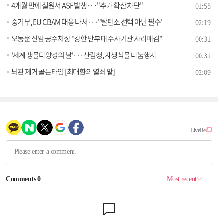
4개월 만에 철원서 ASF 발생···"추가 확산 차단"
01:55
중기부, EU CBAM 대응 나서···"탈탄소 선택 아닌 필수"
02:19
오동운 신임 공수처장 "강한 반부패 수사기관 자리매김"
00:31
'세계 생물다양성의 날'···산림청, 자생식물 나눔행사
00:31
뇌관 제거 골든타임 [최대환의 열쇠 말]
02:09