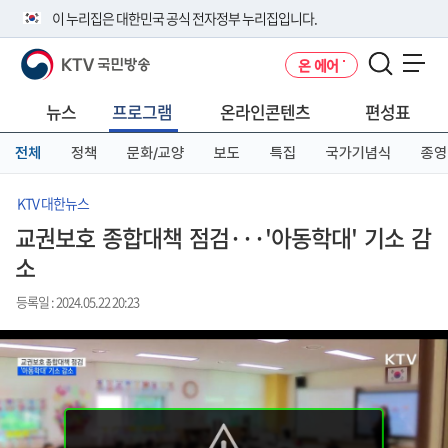
본
메
전
이 누리집은 대한민국 공식 전자정부 누리집입니다.
문
뉴
체
바
바
메
KTV 국민방송
온 에어
로
로
뉴
공식 누리집 주소 확인하기
메뉴 열기
가
가
바
go.kr 주소를 사용하는 누리집은 대한민국 정부기관이 관리하는 누리집입
기
기
로
뉴스
프로그램
온라인콘텐츠
편성표
니다.
가
이밖에 or.kr 또는 .kr등 다른 도메인 주소를 사용하고 있다면 아래 URL에
기
전체
정책
문화/교양
보도
특집
국가기념식
종영
서 도메인 주소를 확인해 보세요
운영중인 공식 누리집보기
KTV 대한뉴스
교권보호 종합대책 점검···'아동학대' 기소 감
소
등록일 : 2024.05.22 20:23