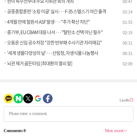
한미 특수전부대 주요 지휘관 회의 개최
00:47
공중종합훈련 '소링 이글' 실시···F-35 스텔스기 야간 출격
02:14
4개월 만에 철원서 ASF 발생···"추가 확산 차단"
01:55
중기부, EU CBAM 대응 나서···"탈탄소 선택 아닌 필수"
02:19
오동운 신임 공수처장 "강한 반부패 수사기관 자리매김"
00:31
'세계 생물다양성의 날'···산림청, 자생식물 나눔행사
00:31
뇌관 제거 골든타임 [최대환의 열쇠 말]
02:09