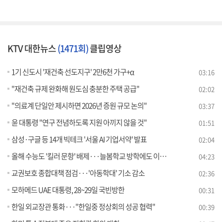
KTV 대한뉴스
(1471회)
클립영상
1기 신도시 '재건축 선도지구' 2만6천 가구+α
03:16
"재건축 규제 완화해 원도심 충분한 주택 공급"
02:02
"의료계 단일안 제시하면 2026년 증원 규모 논의"
03:37
윤 대통령 "연구 전념하도록 지원 아끼지 않을 것"
01:51
삼성·구글 등 14개 빅테크 '서울 AI 기업서약' 발표
02:04
올해 수능도 '킬러 문항' 배제···늘봄학교 방학에도 이용 가능 [뉴스의 맥]
04:23
교권보호 종합대책 점검···'아동학대' 기소 감소
02:36
모하메드 UAE 대통령, 28~29일 국빈방한
00:31
한일 외교장관 통화···"한일중 정상회의 성공 협력"
00:39