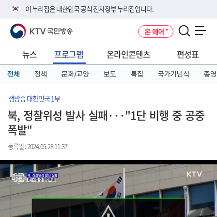
본
메
전
이 누리집은 대한민국 공식 전자정부 누리집입니다.
문
뉴
체
바
바
메
KTV 국민방송
온 에어
로
로
뉴
공식 누리집 주소 확인하기
메뉴 열기
가
가
바
go.kr 주소를 사용하는 누리집은 대한민국 정부기관이 관리하는 누리집입
기
기
로
뉴스
프로그램
온라인콘텐츠
편성표
니다.
가
이밖에 or.kr 또는 .kr등 다른 도메인 주소를 사용하고 있다면 아래 URL에
기
전체
정책
문화/교양
보도
특집
국가기념식
종영
서 도메인 주소를 확인해 보세요
운영중인 공식 누리집보기
생방송 대한민국 1부
북, 정찰위성 발사 실패···"1단 비행 중 공중
폭발"
등록일 : 2024.05.28 11:37