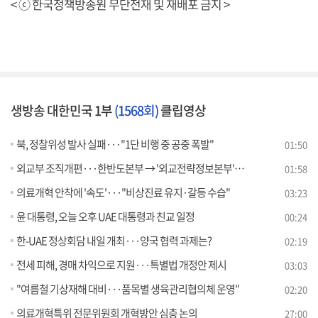
< ⓒ 한국정책방송원 무단전재 및 재배포 금지 >
생방송 대한민국 1부
(1568회)
클립영상
북, 정찰위성 발사 실패···"1단 비행 중 공중 폭발"
01:50
외교부 조직개편···한반도본부 → '외교전략정보본부'로 확대
01:58
의료개혁 안착에 '속도'···"비상진료 유지·갈등 수습"
03:23
윤 대통령, 오늘 오후 UAE 대통령과 친교 일정
00:24
한-UAE 정상회담 내일 개최···양국 협력 과제는?
02:19
전세 피해, 경매 차익으로 지원···특별법 개정안 제시
03:03
"여름철 기상재해 대비···품목별 생육관리협의체 운영"
02:20
의료개혁특위 전문위원회 개혁방안 심층 논의
27:00