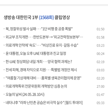
생방송 대한민국 1부
(1568회)
클립영상
북, 정찰위성 발사 실패···"1단 비행 중 공중 폭발"
01:50
외교부 조직개편···한반도본부 → '외교전략정보본부'로 확대
01:58
의료개혁 안착에 '속도'···"비상진료 유지·갈등 수습"
03:23
윤 대통령, 오늘 오후 UAE 대통령과 친교 일정
00:24
한-UAE 정상회담 내일 개최···양국 협력 과제는?
02:19
전세 피해, 경매 차익으로 지원···특별법 개정안 제시
03:03
"여름철 기상재해 대비···품목별 생육관리협의체 운영"
02:20
의료개혁특위 전문위원회 개혁방안 심층 논의
27:00
오늘의 날씨 (24. 05. 28. 10시)
01:47
네타냐후 "라파 난민촌 공습은 비극적 실수" [월드 투데이]
05:33