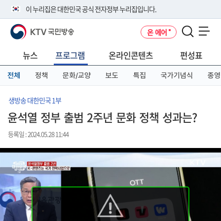
본
메
전
이 누리집은 대한민국 공식 전자정부 누리집입니다.
문
뉴
체
바
바
메
KTV 국민방송
온 에어
로
로
뉴
공식 누리집 주소 확인하기
메뉴 열기
가
가
바
go.kr 주소를 사용하는 누리집은 대한민국 정부기관이 관리하는 누리집입
기
기
로
뉴스
프로그램
온라인콘텐츠
편성표
니다.
가
이밖에 or.kr 또는 .kr등 다른 도메인 주소를 사용하고 있다면 아래 URL에
기
전체
정책
문화/교양
보도
특집
국가기념식
종영
서 도메인 주소를 확인해 보세요
운영중인 공식 누리집보기
생방송 대한민국 1부
윤석열 정부 출범 2주년 문화 정책 성과는?
등록일 : 2024.05.28 11:44