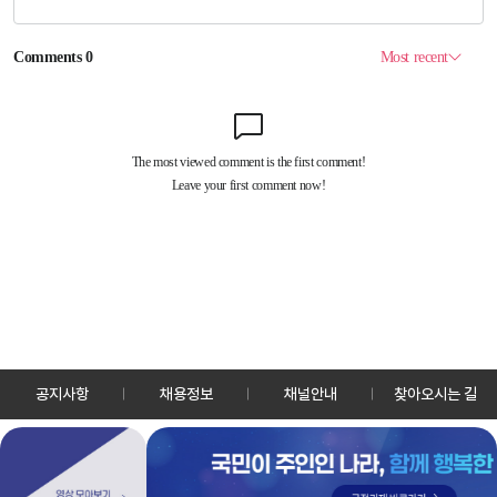
공지사항
채용정보
채널안내
찾아오시는 길
30128 세종특별자치시 정부2청사로 13 한국정책방송원 KTV
TEL: 044-204-8000
Copyrightⓒ KTV 국민방송 All Rights Reserved.