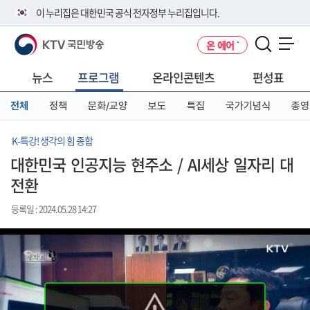
본
메
전
이 누리집은 대한민국 공식 전자정부 누리집입니다.
문
뉴
체
바
바
메
KTV 국민방송
온 에어
로
로
뉴
공식 누리집 주소 확인하기
메뉴 열기
가
가
바
go.kr 주소를 사용하는 누리집은 대한민국 정부기관이 관리하는 누리집입
기
기
로
뉴스
프로그램
온라인콘텐츠
편성표
니다.
가
이밖에 or.kr 또는 .kr등 다른 도메인 주소를 사용하고 있다면 아래 URL에
기
전체
정책
문화/교양
보도
특집
국가기념식
종영
서 도메인 주소를 확인해 보세요
운영중인 공식 누리집보기
K-특강! 생각의 힘 종합
대한민국 인공지능 현주소 / AI세상 일자리 대
전환
등록일 : 2024.05.28 14:27