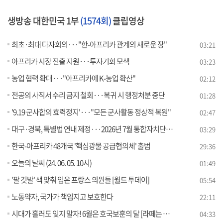
생방송 대한민국 1부
(1574회)
클립영상
최초·최대 다자회의···"한-아프리카 관계의 새로운 장"
03:21
아프리카 시장 진출 지원···투자기회 모색
03:23
농업 협력 확대···"아프리카에 K-농업 확산"
02:12
전공의 사직서 수리 금지 철회···복귀 시 행정처분 중단
01:28
'9.19 군사합의 효력정지'···"모든 군사활동 정상적 복원"
02:47
대구·경북, 특별법 연내 제정···2026년 7월 통합자치단체 출범
03:29
한국-아프리카 48개국 '핵심광물 공급협의체' 출범
29:36
오늘의 날씨 (24. 06. 05. 10시)
01:49
'팔 깃발' 색 맞춰 입은 프랑스 의원들 [월드 투데이]
05:54
노동약자, 국가가 책임지고 보호한다
22:11
시대가 흘러도 잊지 말자! 6월은 호국보훈의 달 [라떼는 뉴우스]
04:33