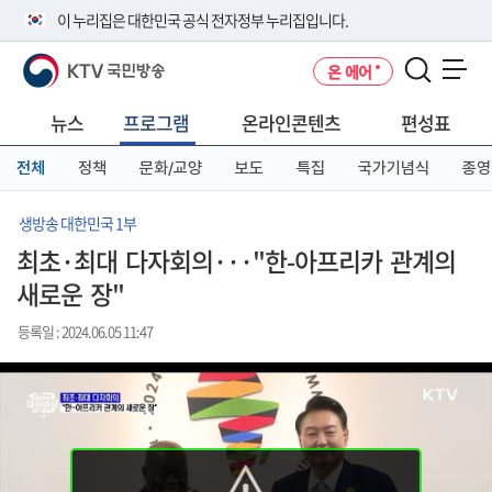
본
메
전
이 누리집은 대한민국 공식 전자정부 누리집입니다.
문
뉴
체
바
바
메
KTV 국민방송
온 에어
로
로
뉴
공식 누리집 주소 확인하기
메뉴 열기
가
가
바
go.kr 주소를 사용하는 누리집은 대한민국 정부기관이 관리하는 누리집입
기
기
로
뉴스
프로그램
온라인콘텐츠
편성표
니다.
가
이밖에 or.kr 또는 .kr등 다른 도메인 주소를 사용하고 있다면 아래 URL에
기
전체
정책
문화/교양
보도
특집
국가기념식
종영
서 도메인 주소를 확인해 보세요
운영중인 공식 누리집보기
생방송 대한민국 1부
최초·최대 다자회의···"한-아프리카 관계의
새로운 장"
등록일 : 2024.06.05 11:47