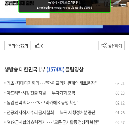
조회수 : 72회
0
공유하기
생방송 대한민국 1부
(1574회)
클립영상
최초·최대 다자회의···"한-아프리카 관계의 새로운 장"
03:21
아프리카 시장 진출 지원···투자기회 모색
03:23
농업 협력 확대···"아프리카에 K-농업 확산"
02:12
전공의 사직서 수리 금지 철회···복귀 시 행정처분 중단
01:28
'9.19 군사합의 효력정지'···"모든 군사활동 정상적 복원"
02:47