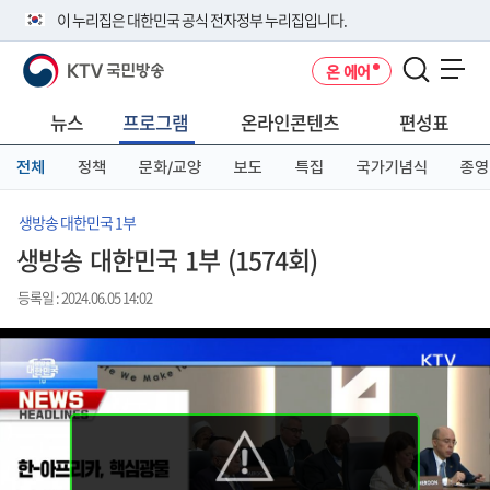
본
메
전
이 누리집은 대한민국 공식 전자정부 누리집입니다.
문
뉴
체
바
바
메
KTV 국민방송
온 에어
로
로
뉴
공식 누리집 주소 확인하기
메뉴 열기
가
가
바
go.kr 주소를 사용하는 누리집은 대한민국 정부기관이 관리하는 누리집입
기
기
로
뉴스
프로그램
온라인콘텐츠
편성표
니다.
가
이밖에 or.kr 또는 .kr등 다른 도메인 주소를 사용하고 있다면 아래 URL에
기
전체
정책
문화/교양
보도
특집
국가기념식
종영
서 도메인 주소를 확인해 보세요
운영중인 공식 누리집보기
생방송 대한민국 1부
생방송 대한민국 1부 (1574회)
등록일 : 2024.06.05 14:02