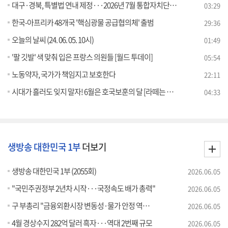
대구·경북, 특별법 연내 제정···2026년 7월 통합자치단체 출범
03:29
한국-아프리카 48개국 '핵심광물 공급협의체' 출범
29:36
오늘의 날씨 (24. 06. 05. 10시)
01:49
'팔 깃발' 색 맞춰 입은 프랑스 의원들 [월드 투데이]
05:54
노동약자, 국가가 책임지고 보호한다
22:11
시대가 흘러도 잊지 말자! 6월은 호국보훈의 달 [라떼는 뉴우스]
04:33
생방송 대한민국 1부
더보기
생방송 대한민국 1부 (2055회)
2026.06.05
"국민주권정부 2년차 시작···국정속도 배가 총력"
2026.06.05
구 부총리 "금융외환시장 변동성·물가 안정 역량 집중"
2026.06.05
4월 경상수지 282억 달러 흑자···역대 2번째 규모
2026.06.05