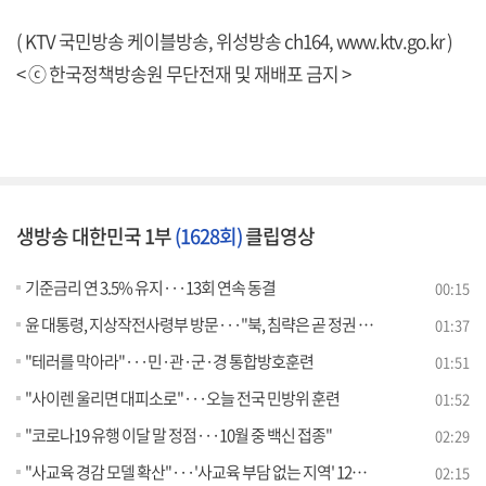
( KTV 국민방송 케이블방송, 위성방송 ch164,
www.ktv.go.kr
)
< ⓒ 한국정책방송원 무단전재 및 재배포 금지 >
생방송 대한민국 1부
(1628회)
클립영상
기준금리 연 3.5% 유지···13회 연속 동결
00:15
윤 대통령, 지상작전사령부 방문···"북, 침략은 곧 정권 종말"
01:37
"테러를 막아라"···민·관·군·경 통합방호훈련
01:51
"사이렌 울리면 대피소로"···오늘 전국 민방위 훈련
01:52
"코로나19 유행 이달 말 정점···10월 중 백신 접종"
02:29
"사교육 경감 모델 확산"···'사교육 부담 없는 지역' 12곳 선정
02:15