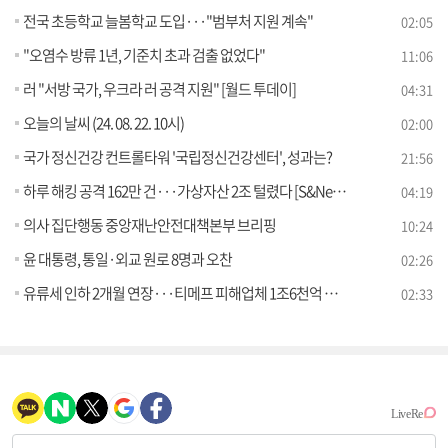
전국 초등학교 늘봄학교 도입···"범부처 지원 계속"
02:05
"오염수 방류 1년, 기준치 초과 검출 없었다"
11:06
러 "서방 국가, 우크라 러 공격 지원" [월드 투데이]
04:31
오늘의 날씨 (24. 08. 22. 10시)
02:00
국가 정신건강 컨트롤타워 '국립정신건강센터', 성과는?
21:56
하루 해킹 공격 162만 건···가상자산 2조 털렸다 [S&News]
04:19
의사 집단행동 중앙재난안전대책본부 브리핑
10:24
윤 대통령, 통일·외교 원로 8명과 오찬
02:26
유류세 인하 2개월 연장···티메프 피해업체 1조6천억 원 지원
02:33