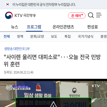
본
메
전
이 누리집은 대한민국 공식 전자정부 누리집입니다.
문
뉴
체
바
바
메
KTV 국민방송
온 에어
로
로
뉴
공식 누리집 주소 확인하기
메뉴 열기
가
가
바
go.kr 주소를 사용하는 누리집은 대한민국 정부기관이 관리하는 누리집입
기
기
로
뉴스
프로그램
온라인콘텐츠
편성표
니다.
가
이밖에 or.kr 또는 .kr등 다른 도메인 주소를 사용하고 있다면 아래 URL에
기
전체
정책
문화/교양
보도
특집
국가기념식
종영
서 도메인 주소를 확인해 보세요
운영중인 공식 누리집보기
생방송 대한민국 1부
"사이렌 울리면 대피소로"···오늘 전국 민방
위 훈련
등록일 : 2024.08.22 11:46