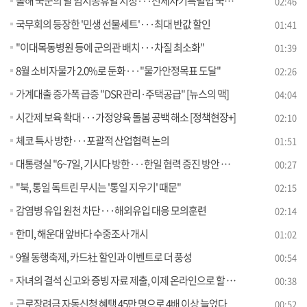
올해 국군의 날 임시공휴일 지정···전세사기특별법 국무회의 통과
02:46
국무회의 등장한 '민생 선물세트'···최대 반값 할인
01:41
"이대목동병원 등에 군의관 배치···차질 최소화"
01:39
8월 소비자물가 2.0%로 둔화···"물가안정목표 도달"
02:26
가계대출 증가폭 급증 "DSR 관리·주택공급" [뉴스의 맥]
04:04
시간제 보육 확대···가정양육 돌봄 공백 해소 [정책현장+]
02:10
체코 특사 방한···포괄적 산업협력 논의
01:51
대통령실 "6~7일, 기시다 방한···한일 협력 증진 방안 논의"
00:27
"북, 통일 독트린 무시는 '통일 지우기' 때문"
02:15
감염병 유입 원천 차단···해외유입 대응 모의훈련
02:14
한미, 해운대 앞바다 수중조사 개시
01:02
9월 동행축제, 카드社 할인과 이벤트로 더 풍성
00:54
자녀의 결석 신고와 증빙 자료 제출, 이제 온라인으로 할 수 있어요
00:38
근로장려금 자동신청 혜택 45만 명으로 4배 이상 늘었다
00:52