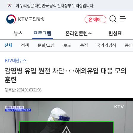
본
메
전
이 누리집은 대한민국 공식 전자정부 누리집입니다.
문
뉴
체
바
바
메
KTV 국민방송
온 에어
로
로
뉴
공식 누리집 주소 확인하기
메뉴 열기
가
가
바
go.kr 주소를 사용하는 누리집은 대한민국 정부기관이 관리하는 누리집입
기
기
로
뉴스
프로그램
온라인콘텐츠
편성표
니다.
가
이밖에 or.kr 또는 .kr등 다른 도메인 주소를 사용하고 있다면 아래 URL에
기
전체
정책
문화/교양
보도
특집
국가기념식
종영
서 도메인 주소를 확인해 보세요
운영중인 공식 누리집보기
KTV 대한뉴스
감염병 유입 원천 차단···해외유입 대응 모의
훈련
등록일 : 2024.09.03 21:03