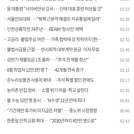
윤 대통령 "사이버안보 강국···인태 대표 훈련 허브될 것"
01:53
서울안보대화···"북핵 근본적 해결은 자유통일에 달려"
02:39
인천상륙작전 74주년···REAIM '청사진' 채택
03:37
고금리·불법추심 여전···가족 협박에 성 착취까지 [현장고발]
02:32
불법사금융 근절···반사회적 대부계약 원금·이자 무효
01:45
상반기 체불임금 1조 돌파···"추석 전 체불 청산"
02:50
8월 취업자 12만3천 명↑···42개월 연속 증가
02:15
온누리상품권 사용처 확대···추석 특별 할인 판매도
02:17
농어촌 빈집 정비···소멸 위기 마을·학교 살린다
02:35
올 수능 52만 명 응시···'N수생' 21년 만에 최다
00:42
"기간제만 휴가비 미지급은 차별"···중노위 시정명령
00:40
한중일 인적 교류 확대···"2030년까지 4천만 명으로"
02:43