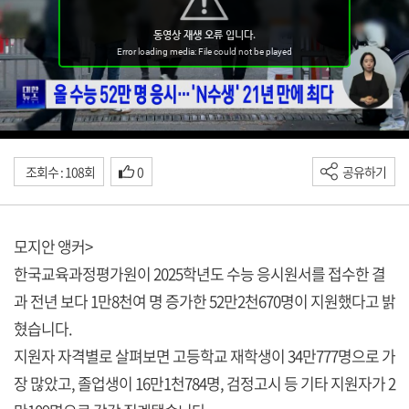
조회수 : 108회
0
공유하기
모지안 앵커>
한국교육과정평가원이 2025학년도 수능 응시원서를 접수한 결
과 전년 보다 1만8천여 명 증가한 52만2천670명이 지원했다고 밝
혔습니다.
지원자 자격별로 살펴보면 고등학교 재학생이 34만777명으로 가
장 많았고, 졸업생이 16만1천784명, 검정고시 등 기타 지원자가 2