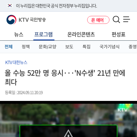
본
메
전
이 누리집은 대한민국 공식 전자정부 누리집입니다.
문
뉴
체
바
바
메
KTV 국민방송
온 에어
로
로
뉴
공식 누리집 주소 확인하기
메뉴 열기
가
가
바
go.kr 주소를 사용하는 누리집은 대한민국 정부기관이 관리하는 누리집입
기
기
로
뉴스
프로그램
온라인콘텐츠
편성표
니다.
가
이밖에 or.kr 또는 .kr등 다른 도메인 주소를 사용하고 있다면 아래 URL에
기
전체
정책
문화/교양
보도
특집
국가기념식
종영
서 도메인 주소를 확인해 보세요
운영중인 공식 누리집보기
KTV 대한뉴스
올 수능 52만 명 응시···'N수생' 21년 만에
최다
등록일 : 2024.09.11 20:19