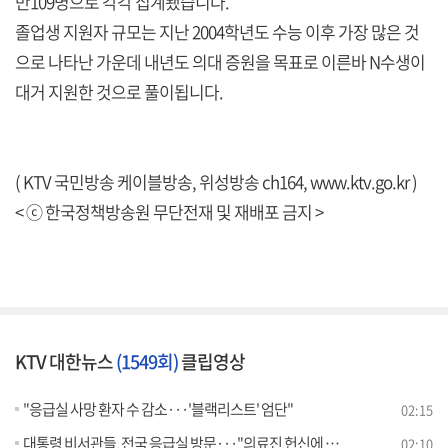
만109명으로 각각 집계됐습니다.
졸업생 지원자 규모는 지난 2004학년도 수능 이후 가장 많은 것
으로 나타난 가운데 내년도 의대 증원을 목표로 이른바 N수생이
대거 지원한 것으로 풀이됩니다.
( KTV 국민방송 케이블방송, 위성방송 ch164,
www.ktv.go.kr
)
< ⓒ 한국정책방송원 무단전재 및 재배포 금지 >
KTV 대한뉴스
(1549회)
클립영상
"응급실 사망 환자 수 감소···'블랙리스트' 엄단"
02:15
대통령 비서관들, 전국 응급실 방문···"의료진 헌신에 감사"
02:10