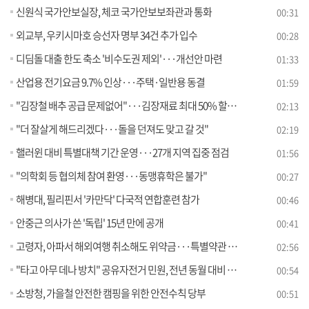
신원식 국가안보실장, 체코 국가안보보좌관과 통화
00:31
외교부, 우키시마호 승선자 명부 34건 추가 입수
00:28
디딤돌 대출 한도 축소 '비수도권 제외'···개선안 마련
01:33
산업용 전기요금 9.7% 인상···주택·일반용 동결
01:59
"김장철 배추 공급 문제없어"···김장재료 최대 50% 할인 [정책현장+]
02:13
"더 잘살게 해드리겠다···돌을 던져도 맞고 갈 것"
02:19
핼러윈 대비 특별대책 기간 운영···27개 지역 집중 점검
01:56
"의학회 등 협의체 참여 환영···동맹휴학은 불가"
00:27
해병대, 필리핀서 '카만닥' 다국적 연합훈련 참가
00:46
안중근 의사가 쓴 '독립' 15년 만에 공개
00:41
고령자, 아파서 해외여행 취소해도 위약금···특별약관 주의
02:56
"타고 아무 데나 방치" 공유자전거 민원, 전년 동월 대비 2.5배 '껑충'
00:54
소방청, 가을철 안전한 캠핑을 위한 안전수칙 당부
00:51