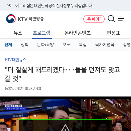
본
메
전
이 누리집은 대한민국 공식 전자정부 누리집입니다.
문
뉴
체
바
바
메
KTV 국민방송
온 에어
로
로
뉴
공식 누리집 주소 확인하기
메뉴 열기
가
가
바
go.kr 주소를 사용하는 누리집은 대한민국 정부기관이 관리하는 누리집입
기
기
로
뉴스
프로그램
온라인콘텐츠
편성표
니다.
가
이밖에 or.kr 또는 .kr등 다른 도메인 주소를 사용하고 있다면 아래 URL에
기
전체
정책
문화/교양
보도
특집
국가기념식
종영
서 도메인 주소를 확인해 보세요
운영중인 공식 누리집보기
KTV 대한뉴스
"더 잘살게 해드리겠다···돌을 던져도 맞고
갈 것"
등록일 : 2024.10.23 20:00