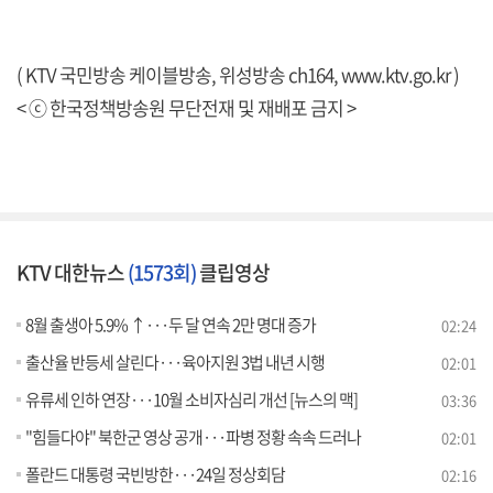
( KTV 국민방송 케이블방송, 위성방송 ch164,
www.ktv.go.kr
)
< ⓒ 한국정책방송원 무단전재 및 재배포 금지 >
KTV 대한뉴스
(1573회)
클립영상
8월 출생아 5.9% ↑···두 달 연속 2만 명대 증가
02:24
출산율 반등세 살린다···육아지원 3법 내년 시행
02:01
유류세 인하 연장···10월 소비자심리 개선 [뉴스의 맥]
03:36
"힘들다야" 북한군 영상 공개···파병 정황 속속 드러나
02:01
폴란드 대통령 국빈방한···24일 정상회담
02:16