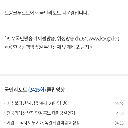
프랑크푸르트에서 국민리포트 김운경입니다."
( KTV 국민방송 케이블방송, 위성방송 ch164,
www.ktv.go.kr
)
< ⓒ 한국정책방송원 무단전재 및 재배포 금지 >
국민리포트
(2415회)
클립영상
배추 불티 난 '해남 맛 축제' 24만 명 찾아
05:02
전국 최대 생산지 '단감 홍보' 테마공원 인기
04:35
기업·구직자 모두 기대, 독일 취업 박람회 성황
04:23