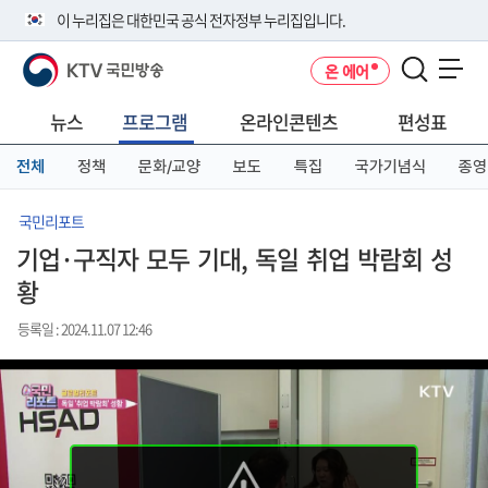
본
메
전
이 누리집은 대한민국 공식 전자정부 누리집입니다.
문
뉴
체
바
바
메
KTV 국민방송
온 에어
로
로
뉴
공식 누리집 주소 확인하기
메뉴 열기
가
가
바
go.kr 주소를 사용하는 누리집은 대한민국 정부기관이 관리하는 누리집입
기
기
로
뉴스
프로그램
온라인콘텐츠
편성표
니다.
가
이밖에 or.kr 또는 .kr등 다른 도메인 주소를 사용하고 있다면 아래 URL에
기
전체
정책
문화/교양
보도
특집
국가기념식
종영
서 도메인 주소를 확인해 보세요
운영중인 공식 누리집보기
국민리포트
기업·구직자 모두 기대, 독일 취업 박람회 성
황
등록일 : 2024.11.07 12:46