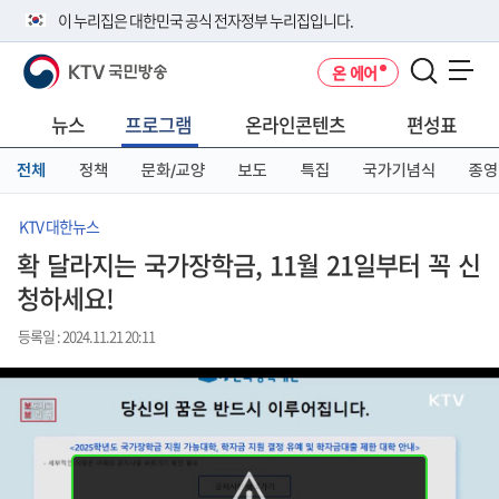
본
메
전
이 누리집은 대한민국 공식 전자정부 누리집입니다.
문
뉴
체
바
바
메
KTV 국민방송
온 에어
로
로
뉴
공식 누리집 주소 확인하기
메뉴 열기
가
가
바
go.kr 주소를 사용하는 누리집은 대한민국 정부기관이 관리하는 누리집입
기
기
로
뉴스
프로그램
온라인콘텐츠
편성표
니다.
가
이밖에 or.kr 또는 .kr등 다른 도메인 주소를 사용하고 있다면 아래 URL에
기
전체
정책
문화/교양
보도
특집
국가기념식
종영
서 도메인 주소를 확인해 보세요
운영중인 공식 누리집보기
KTV 대한뉴스
확 달라지는 국가장학금, 11월 21일부터 꼭 신
청하세요!
등록일 : 2024.11.21 20:11