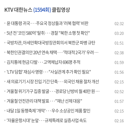
KTV 대한뉴스
(1594회)
클립영상
윤 대통령 귀국···주요국 정상들과 '러북 협력' 비판
02:32
5년 전 '코인 580억' 탈취···경찰 "북한 소행 첫 확인"
03:20
국방차관, 아세안확대국방장관회의서 북한군 파병 규탄
01:51
북한인권결의안 20년 연속 채택···'적대적 2국가' 우려 포함
02:38
김치통에 현금 다발···고액체납자 696명 추적
01:59
'LTV 담합' 재심사 명령···"사실관계 추가 확인 필요"
01:56
새 의료기기 시장 진입 기간 단축···외국인 채용 절차 개선
02:15
겨울철 위기가구 집중 발굴···경로당 난방비 월 40만 원 지원
02:52
겨울철 안전관리 대책 발표···"재난 선제 대응"
01:57
내달 1일 동행축제 '개막'···우수 소상공인 제품 할인
02:15
'자율운항시대' 눈앞···규제특례로 실증사업 속도
02:16