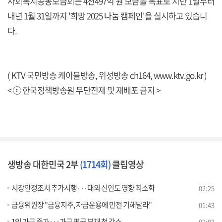
사회복지공동모금회는 4천497억 원 모금을 목표로 지난 1일부터
내년 1월 31일까지 '희망 2025 나눔 캠페인'을 실시하고 있습니
다.
( KTV 국민방송 케이블방송, 위성방송 ch164,
www.ktv.go.kr
)
< ⓒ 한국정책방송원 무단전재 및 재배포 금지 >
생방송 대한민국 2부
(1714회)
클립영상
시장안정조치 추가시행···대외 신인도 영향 최소화
02:25
금융위원장 "금융지주, 자금운용에 만전 기해달라"
01:43
1인 가구 증가···가구 평균 부채 첫 감소
02:03