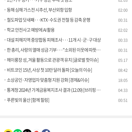
동해 심해 가스전 시추선, 부산외항 입항
02:00
철도파업 닷새째···KTX·수도권 전철 등 감축 운행
00:31
학교 안전사고 예방에 AI 활용
02:02
대설 피해지역 중앙합동 피해조사···11개 시·군·구 대상
00:33
한 총리, 사랑의 열매 성금 기부···"소외된 이웃에 따뜻한 손길"
00:31
헤이룽장 성, 겨울 활동으로 관광객 유치 [글로벌 핫이슈]
05:17
비트코인 15년, 사상 첫 10만 달러 돌파 [오늘의 이슈]
08:42
소상공인·자영업자 맞춤형 지원 강화 [경제&이슈]
18:05
통계청 2024년 가계금융복지조사 결과 (12.09) [브리핑 인사이트]
04:33
푸른빛의 울산 [함께 힐링]
00:51