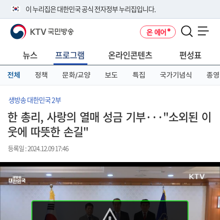
본
메
전
이 누리집은 대한민국 공식 전자정부 누리집입니다.
문
뉴
체
바
바
메
KTV 국민방송
온 에어
로
로
뉴
공식 누리집 주소 확인하기
메뉴 열기
가
가
바
go.kr 주소를 사용하는 누리집은 대한민국 정부기관이 관리하는 누리집입
기
기
로
뉴스
프로그램
온라인콘텐츠
편성표
니다.
가
이밖에 or.kr 또는 .kr등 다른 도메인 주소를 사용하고 있다면 아래 URL에
기
전체
정책
문화/교양
보도
특집
국가기념식
종영
서 도메인 주소를 확인해 보세요
운영중인 공식 누리집보기
생방송 대한민국 2부
한 총리, 사랑의 열매 성금 기부···"소외된 이
웃에 따뜻한 손길"
등록일 : 2024.12.09 17:46