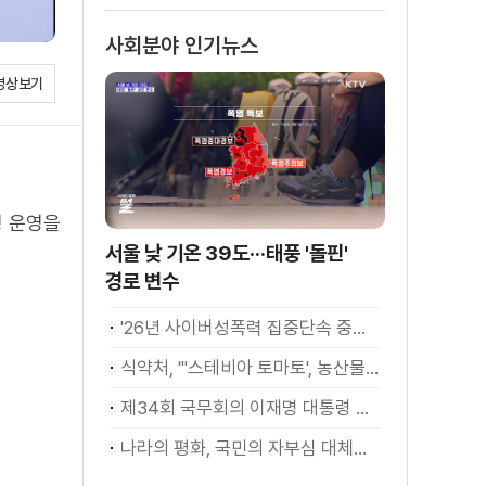
사회분야 인기뉴스
영상보기
정 운영을
서울 낮 기온 39도···태풍 '돌핀'
경로 변수
'26년 사이버성폭력 집중단속 중간성과 발표···향후 추진계획은?
식약처, "'스테비아 토마토', 농산물 아닌 가공식품"
제34회 국무회의 이재명 대통령 모두발언
나라의 평화, 국민의 자부심 대체불가 대한민국 이재명 대통령 모두말씀