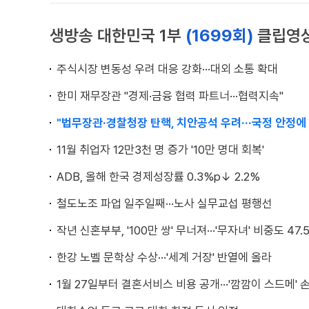
생방송 대한민국 1부
(1699회)
클립영
주식시장 변동성 우려 대응 강화···대외 소통 확대
한미 재무장관 "경제·금융 협력 파트너···협력지속"
"법무장관·경찰청장 탄핵, 치안공석 우려···국정 안정에
11월 취업자 12만3천 명 증가 '10만 명대 회복'
ADB, 올해 한국 경제성장률 0.3%p↓ 2.2%
철도노조 파업 일주일째···노사 실무교섭 평행선
작년 신혼부부, '100만 쌍' 무너져···'무자녀' 비중도 47.
한강 노벨 문학상 수상···'세계 거장' 반열에 올라
1월 27일부터 결혼서비스 비용 공개···'깜깜이 스드메' 