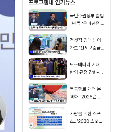
프로그램내 인기뉴스
국민주권정부 출범
1년 "남은 4년은 8
년처럼"
전셋집 경매 넘어
가도 '전세보증금'
먼저 돌려받는다
보조배터리 기내
반입 규정 강화··
·'수량·보관 제한'
북극항로 개척 본
격화···2026년 해
양수산부 업무계획
은?
사람을 위한 스포
츠…'2030 스포츠
비전' 공개