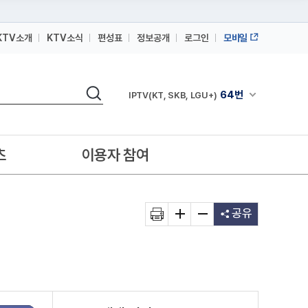
KTV소개
KTV소식
편성표
정보공개
로그인
모바일
164번
스카이라이프
검색
64번
채널안내 펼쳐
IPTV(KT, SKB, LGU+)
164번
스카이라이프
64번
IPTV(KT, SKB, LGU+)
츠
이용자 참여
164번
스카이라이프
공유