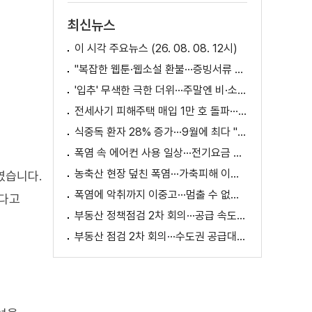
최신뉴스
이 시각 주요뉴스 (26. 08. 08. 12시)
"복잡한 웹툰·웹소설 환불···증빙서류 요구까지"
'입추' 무색한 극한 더위···주말엔 비·소나기
전세사기 피해주택 매입 1만 호 돌파···피해 지원 속도
식중독 환자 28% 증가···9월에 최다 "입추 방심 금물"
폭염 속 에어컨 사용 일상···전기요금 줄이려면?
농축산 현장 덮친 폭염···가축피해 이틀 새 28만 마리↑
였습니다.
폭염에 악취까지 이중고···멈출 수 없는 필수노동
하다고
부동산 정책점검 2차 회의···공급 속도전 본격화하나
부동산 점검 2차 회의···수도권 공급대책 논의