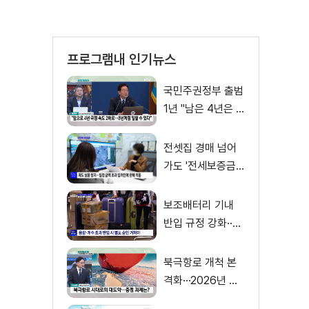
프로그램내 인기뉴스
국민주권정부 출범
1년 "남은 4년은 8
년처럼"
전셋집 경매 넘어
가도 '전세보증금'
먼저 돌려받는다
보조배터리 기내
반입 규정 강화··
·'수량·보관 제한'
북극항로 개척 본
격화···2026년 해
양수산부 업무계획