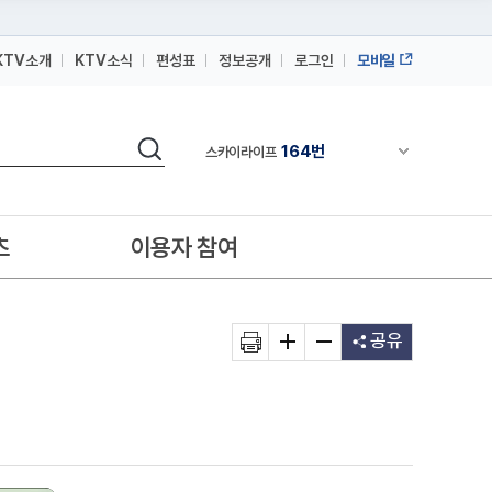
KTV소개
KTV소식
편성표
정보공개
로그인
모바일
164번
스카이라이프
64번
IPTV(KT, SKB, LGU+)
검색
164번
채널안내 펼쳐
스카이라이프
64번
IPTV(KT, SKB, LGU+)
164번
스카이라이프
츠
이용자 참여
공유