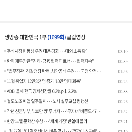
생방송 대한민국 1부
(1699회)
클립영상
주식시장 변동성 우려 대응 강화···대외 소통 확대
02:10
한미 재무장관 "경제·금융 협력 파트너···협력지속"
00:39
"법무장관·경찰청장 탄핵, 치안공석 우려···국정 안정에 전력"
01:56
11월 취업자 12만3천 명 증가 '10만 명대 회복'
00:25
ADB, 올해 한국 경제성장률 0.3%p↓ 2.2%
00:33
철도노조 파업 일주일째···노사 실무교섭 평행선
00:26
작년 신혼부부, '100만 쌍' 무너져···'무자녀' 비중도 47.5%
01:52
한강 노벨 문학상 수상···'세계 거장' 반열에 올라
02:21
1월 27일부터 결혼서비스 비용 공개···'깜깜이 스드메' 손질
02:19