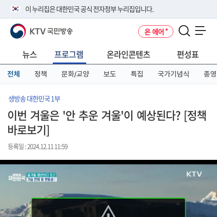
본
메
전
이 누리집은 대한민국 공식 전자정부 누리집입니다.
문
뉴
체
바
바
메
KTV 국민방송
온 에어
로
로
뉴
공식 누리집 주소 확인하기
메뉴 열기
가
가
바
go.kr 주소를 사용하는 누리집은 대한민국 정부기관이 관리하는 누리집입
기
기
로
뉴스
프로그램
온라인콘텐츠
편성표
니다.
가
이밖에 or.kr 또는 .kr등 다른 도메인 주소를 사용하고 있다면 아래 URL에
기
전체
정책
문화/교양
보도
특집
국가기념식
종영
서 도메인 주소를 확인해 보세요
운영중인 공식 누리집보기
생방송 대한민국 1부
이번 겨울은 '안 추운 겨울'이 예상된다? [정책
바로보기]
등록일 : 2024.12.11 11:59