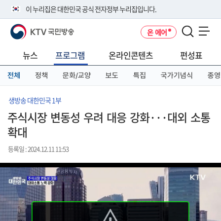
본
메
전
이 누리집은 대한민국 공식 전자정부 누리집입니다.
문
뉴
체
바
바
메
KTV 국민방송
온 에어
로
로
뉴
공식 누리집 주소 확인하기
메뉴 열기
가
가
바
go.kr 주소를 사용하는 누리집은 대한민국 정부기관이 관리하는 누리집입
기
기
로
뉴스
프로그램
온라인콘텐츠
편성표
니다.
가
이밖에 or.kr 또는 .kr등 다른 도메인 주소를 사용하고 있다면 아래 URL에
기
전체
정책
문화/교양
보도
특집
국가기념식
종영
서 도메인 주소를 확인해 보세요
운영중인 공식 누리집보기
생방송 대한민국 1부
주식시장 변동성 우려 대응 강화···대외 소통
확대
등록일 : 2024.12.11 11:53