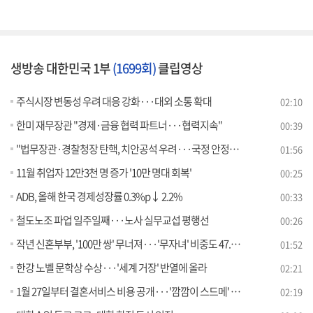
생방송 대한민국 1부
(1699회)
클립영상
주식시장 변동성 우려 대응 강화···대외 소통 확대
02:10
한미 재무장관 "경제·금융 협력 파트너···협력지속"
00:39
"법무장관·경찰청장 탄핵, 치안공석 우려···국정 안정에 전력"
01:56
11월 취업자 12만3천 명 증가 '10만 명대 회복'
00:25
ADB, 올해 한국 경제성장률 0.3%p↓ 2.2%
00:33
철도노조 파업 일주일째···노사 실무교섭 평행선
00:26
작년 신혼부부, '100만 쌍' 무너져···'무자녀' 비중도 47.5%
01:52
한강 노벨 문학상 수상···'세계 거장' 반열에 올라
02:21
1월 27일부터 결혼서비스 비용 공개···'깜깜이 스드메' 손질
02:19