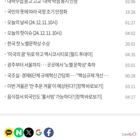
대학수업 듣고 고교·대학 학점 동시 인정
02:06
국민의 뜻에 따라 국정 조기 안정화
19:26
오늘의 날씨 (24. 12. 11. 10시)
01:27
오늘의 핫이슈 (24. 12. 11. 10시)
04:02
한국 첫 노벨문학상 수상
20:01
'미국의 꿈' 뒤로 하고 멕시코시티로 [월드 투데이]
04:35
광주부터 서울까지···곳곳에서 '노벨 문학상' 축하
03:01
국조실·경제6단체 규제혁신 간담회···"핵심규제 개선 강화"
00:28
이번 겨울은 '안 추운 겨울'이 예상된다? [정책 바로보기]
03:11
음식점서 외국인도 '홀서빙' 가능하다? [정책 바로보기]
04:17