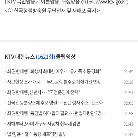
( KTV 국민방송 케이블방송, 위성방송 ch164,
www.ktv.go.kr
)
< ⓒ 한국정책방송원 무단전재 및 재배포 금지 >
KTV 대한뉴스
(1621회)
클립영상
최 권한대행 "희생자 최대한 예우···유가족 소통 강화"
01:49
사고현장 조사 개시···무안공항 활주로 폐쇄기간 연장
02:38
최 권한대행, 신년사···"국정운영에 전력"
01:51
전국 합동분향소에 추모 행렬···신년 행사 취소·간소화
02:05
최 권한대행 "특검법 여야 합의 필요···헌법재판관 2명 임명"
01:58
새해부터 2자녀 가구도 자동차 취득세 감면
01:41
법원, 윤석열 대통령 체포영장 발부
01:42