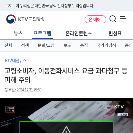
본
메
전
이 누리집은 대한민국 공식 전자정부 누리집입니다.
문
뉴
체
바
바
메
KTV 국민방송
온 에어
로
로
뉴
공식 누리집 주소 확인하기
메뉴 열기
가
가
바
go.kr 주소를 사용하는 누리집은 대한민국 정부기관이 관리하는 누리집입
기
기
로
뉴스
프로그램
온라인콘텐츠
편성표
니다.
가
이밖에 or.kr 또는 .kr등 다른 도메인 주소를 사용하고 있다면 아래 URL에
기
전체
정책
문화/교양
보도
특집
국가기념식
종영
서 도메인 주소를 확인해 보세요
운영중인 공식 누리집보기
KTV 대한뉴스
고령소비자, 이동전화서비스 요금 과다청구 등
피해 주의
등록일 : 2024.12.31 19:59