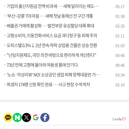
기업의 출산지원금 전액 비과세···새해 달라지는 제도는? [뉴스의 맥]
05:17
'부산~강릉' ITX 마음···새해 첫날 동해선 전 구간 개통
01:38
배출권 거래제 활성화···발전부문 유상할당 대폭 확대
02:35
고령소비자, 이동전화서비스 요금 과다청구 등 피해 주의
01:11
오피스텔 0.3%↓ 2년 연속 하락 상업용 건물은 상승 전환
01:03
"난임지원제도, 국민 의견 바탕으로 편리하게 개선한다"
00:40
73년 만에 고향에 돌아와 여동생 품에 안기다
00:46
'노쇼·악성리뷰‘ NO! 소상공인 생업 피해 정책대응반 가동 [클릭K+]
03:34
희생자 174명 신원 확인 완료···사고 현장 수색 박차
02:10