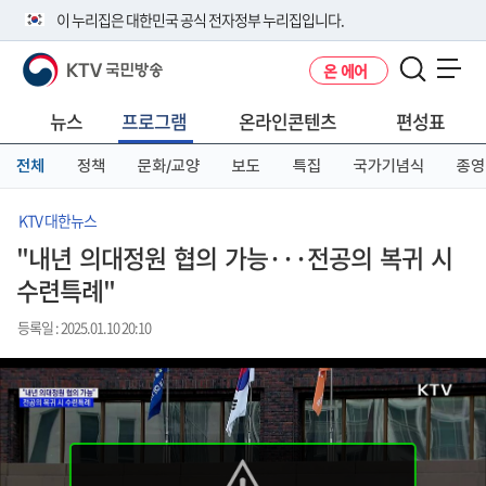
본
메
전
이 누리집은 대한민국 공식 전자정부 누리집입니다.
문
뉴
체
바
바
메
KTV 국민방송
온 에어
로
로
뉴
공식 누리집 주소 확인하기
메뉴 열기
가
가
바
go.kr 주소를 사용하는 누리집은 대한민국 정부기관이 관리하는 누리집입
기
기
로
뉴스
프로그램
온라인콘텐츠
편성표
니다.
가
이밖에 or.kr 또는 .kr등 다른 도메인 주소를 사용하고 있다면 아래 URL에
기
전체
정책
문화/교양
보도
특집
국가기념식
종영
서 도메인 주소를 확인해 보세요
운영중인 공식 누리집보기
KTV 대한뉴스
"내년 의대정원 협의 가능···전공의 복귀 시
수련특례"
등록일 : 2025.01.10 20:10