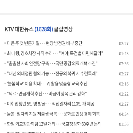
KTV 대한뉴스
(1628회)
클립영상
다음 주 첫 변론기일···현장 방청권 배부 중단
02:27
최 대행, 경호처장 사직 수리···"여야, 특검법 마련해달라"
01:43
"촘촘한 사회 안전망 구축···국민 공감 의료개혁 추진"
02:36
"내년 의대정원 협의 가능···전공의 복귀 시 수련특례"
02:27
'늘봄학교' 이용 확대···AI 활용 맞춤형 교육 추진
02:16
"의료·연금개혁 추진···비급여 항목 관리 강화"
02:22
미취업청년 5만 명 발굴···직접일자리 110만 개 제공
02:27
돌봄·일자리 지원 저출생 극복···문화로 민생 경제 회복
04:34
한일 외교장관회담 13일 개최···국교정상화 60주년 논의
01:56