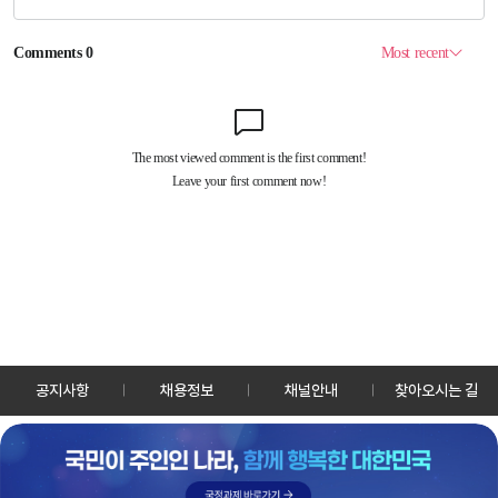
공지사항
채용정보
채널안내
찾아오시는 길
30128 세종특별자치시 정부2청사로 13 한국정책방송원 KTV
TEL: 044-204-8000
Copyrightⓒ KTV 국민방송 All Rights Reserved.