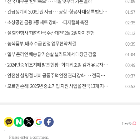
전국 대부분 '한파특보'···내일 낮부터 기온 올라
02:09
긴급생계비 300만 원 지급···공항·항공사 대상 특별안전점검
01:57
소상공인 금융 3종 세트 강화···디지털화 촉진
02:35
설 할인행사 '대한민국 수산대전' 2월 2일까지 진행
02:13
농식품부, 배추 수급 안정 업무협약 체결
00:39
일부 온라인 배송 닭가슴살 샐러드에서 대장균 검출
01:04
2024년중 위조지폐 발견 현황· 화폐위조범 검거 유공자 포상
00:49
안전한 설 명절 대비 공동주택 안전 관리 강화··· 전국 동시 일제 점검
00:37
모르면 손해! 2025년 중소기업 지원 사업을 전국 13개 지역에서 동시에 알려드립니다
00:53