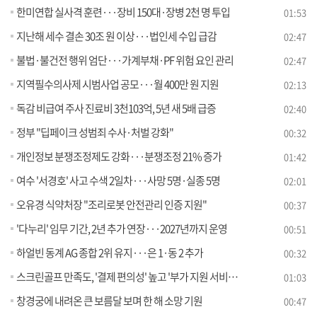
한미연합 실사격 훈련···장비 150대·장병 2천 명 투입
01:53
지난해 세수 결손 30조 원 이상···법인세 수입 급감
02:47
불법·불건전 행위 엄단···가계부채·PF 위험 요인 관리
02:47
지역필수의사제 시범사업 공모···월 400만 원 지원
02:13
독감 비급여 주사 진료비 3천103억, 5년 새 5배 급증
02:40
정부 "딥페이크 성범죄 수사·처벌 강화"
00:32
개인정보 분쟁조정제도 강화···분쟁조정 21% 증가
01:42
여수 '서경호' 사고 수색 2일차···사망 5명·실종 5명
02:01
오유경 식약처장 "조리로봇 안전관리 인증 지원"
00:37
'다누리' 임무 기간, 2년 추가 연장···2027년까지 운영
00:51
하얼빈 동계 AG 종합 2위 유지···은 1·동 2 추가
00:32
스크린골프 만족도, '결제 편의성' 높고 '부가 지원 서비스' 낮아
01:03
창경궁에 내려온 큰 보름달 보며 한 해 소망 기원
00:47