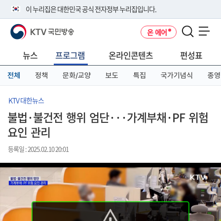
본
메
전
이 누리집은 대한민국 공식 전자정부 누리집입니다.
문
뉴
체
바
바
메
KTV 국민방송
온 에어
로
로
뉴
공식 누리집 주소 확인하기
메뉴 열기
가
가
바
go.kr 주소를 사용하는 누리집은 대한민국 정부기관이 관리하는 누리집입
기
기
로
뉴스
프로그램
온라인콘텐츠
편성표
니다.
가
이밖에 or.kr 또는 .kr등 다른 도메인 주소를 사용하고 있다면 아래 URL에
기
전체
정책
문화/교양
보도
특집
국가기념식
종영
서 도메인 주소를 확인해 보세요
운영중인 공식 누리집보기
KTV 대한뉴스
불법·불건전 행위 엄단···가계부채·PF 위험
요인 관리
등록일 : 2025.02.10 20:01