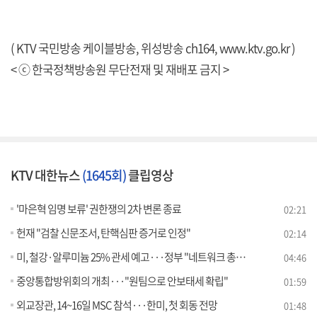
( KTV 국민방송 케이블방송, 위성방송 ch164,
www.ktv.go.kr
)
< ⓒ 한국정책방송원 무단전재 및 재배포 금지 >
KTV 대한뉴스
(1645회)
클립영상
'마은혁 임명 보류' 권한쟁의 2차 변론 종료
02:21
헌재 "검찰 신문조서, 탄핵심판 증거로 인정"
02:14
미, 철강·알루미늄 25% 관세 예고···정부 "네트워크 총동원“ [뉴스의 맥]
04:46
중앙통합방위회의 개최···"원팀으로 안보태세 확립"
01:59
외교장관, 14~16일 MSC 참석···한미, 첫 회동 전망
01:48