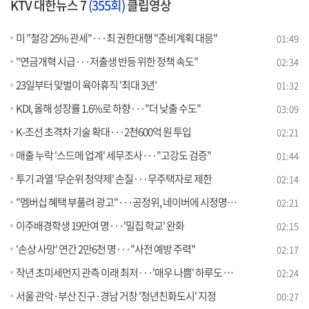
KTV 대한뉴스 7
(355회)
클립영상
미 "철강 25% 관세"···최 권한대행 "준비계획 대응"
01:49
"연금개혁 시급···저출생 반등 위한 정책 속도"
02:34
23일부터 맞벌이 육아휴직 '최대 3년'
01:32
KDI, 올해 성장률 1.6%로 하향···"더 낮출 수도"
03:09
K-조선 초격차 기술 확대···2천600억 원 투입
02:21
매출 누락 '스드메 업계' 세무조사···"고강도 검증"
01:44
투기 과열 '무순위 청약제' 손질···무주택자로 제한
02:14
"멤버십 혜택 부풀려 광고"···공정위, 네이버에 시정명령 부과
02:21
이주배경학생 19만여 명···'밀집 학교' 완화
02:15
'손상 사망' 연간 2만6천 명···"사전 예방 주력"
02:17
작년 초미세먼지 관측 이래 최저···'매우 나쁨' 하루도 없어
02:24
서울 관악·부산 진구·경남 거창 '청년친화도시' 지정
00:27