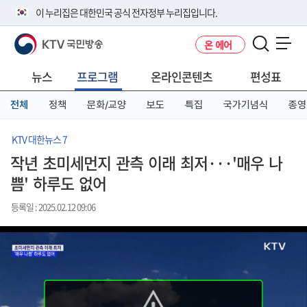
본
메
전
이 누리집은 대한민국 공식 전자정부 누리집입니다.
문
뉴
체
바
바
메
KTV 국민방송
온 에어
로
로
뉴
공식 누리집 주소 확인하기
메뉴 열기
가
가
바
go.kr 주소를 사용하는 누리집은 대한민국 정부기관이 관리하는 누리집입
기
기
로
뉴스
프로그램
온라인콘텐츠
편성표
니다.
가
이밖에 or.kr 또는 .kr등 다른 도메인 주소를 사용하고 있다면 아래 URL에
기
전체
정책
문화/교양
보도
특집
국가기념식
종영
서 도메인 주소를 확인해 보세요
운영중인 공식 누리집보기
KTV 대한뉴스 7
작년 초미세먼지 관측 이래 최저···'매우 나
쁨' 하루도 없어
등록일 : 2025.02.12 09:06