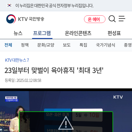
본
메
전
이 누리집은 대한민국 공식 전자정부 누리집입니다.
문
뉴
체
바
바
메
KTV 국민방송
온 에어
로
로
뉴
공식 누리집 주소 확인하기
메뉴 열기
가
가
바
go.kr 주소를 사용하는 누리집은 대한민국 정부기관이 관리하는 누리집입
기
기
로
뉴스
프로그램
온라인콘텐츠
편성표
니다.
가
이밖에 or.kr 또는 .kr등 다른 도메인 주소를 사용하고 있다면 아래 URL에
기
전체
정책
문화/교양
보도
특집
국가기념식
종영
서 도메인 주소를 확인해 보세요
운영중인 공식 누리집보기
KTV 대한뉴스 7
23일부터 맞벌이 육아휴직 '최대 3년'
등록일 : 2025.02.12 08:58