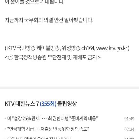
이 줄어들 것으로 기대됩니다.
지금까지 국무회의 의결 안건 알아봤습니다.
( KTV 국민방송 케이블방송, 위성방송 ch164,
www.ktv.go.kr
)
< ⓒ 한국정책방송원 무단전재 및 재배포 금지 >
KTV 대한뉴스 7
(355회)
클립영상
미 "철강 25% 관세"···최 권한대행 "준비계획 대응"
01:49
"연금개혁 시급···저출생 반등 위한 정책 속도"
02:34