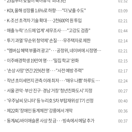
23일부터 맞벌이 육아휴직 '최대 3년'
01:32
KDI, 올해 성장률 1.6%로 하향···"더 낮출 수도"
03:09
K-조선 초격차 기술 확대···2천600억 원 투입
02:21
매출 누락 '스드메 업계' 세무조사···"고강도 검증"
01:44
투기 과열 '무순위 청약제' 손질···무주택자로 제한
02:14
"멤버십 혜택 부풀려 광고"···공정위, 네이버에 시정명령 부과
02:21
이주배경학생 19만여 명···'밀집 학교' 완화
02:15
'손상 사망' 연간 2만6천 명···"사전 예방 주력"
02:17
작년 초미세먼지 관측 이래 최저···'매우 나쁨' 하루도 없어
02:24
서울 관악·부산 진구·경남 거창 '청년친화도시' 지정
00:27
'우주날씨 모니터' 등 누리호 5차 부탑재위성 7기 선정
00:40
제22회 '장애인 동계체전' 강릉에서 개막
00:36
동계AG 바이애슬론 사상 첫 금···빙속에서 메달 추가
00:37