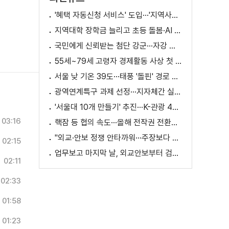
'혜택 자동신청 서비스' 도입···'지역사랑상품권' 발행 확대
지역대학 장학금 늘리고 초등 돌봄·AI 교육 확대
국민에게 신뢰받는 첨단 강군···자강 국방·미래 전력 강화
55세~79세 고령자 경제활동 사상 첫 1천만 명 돌파
서울 낮 기온 39도···태풍 '돌핀' 경로 변수
광역연계특구 과제 선정···지자체간 실증 협력 확대
'서울대 10개 만들기' 추진···K-관광 4천만 시대 준비
03:16
핵잠 등 협의 속도···올해 전작권 전환시기 결정 추진
"외교·안보 정쟁 안타까워···주장보다 실천 중요"
02:15
업무보고 마지막 날, 외교안보부터 검경까지
02:11
02:33
01:58
01:23