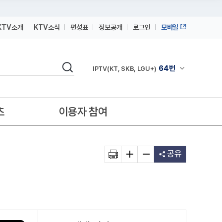
KTV소개
KTV소식
편성표
정보공개
로그인
모바일
164번
스카이라이프
검색
64번
채널안내 펼쳐
IPTV(KT, SKB, LGU+)
164번
스카이라이프
64번
IPTV(KT, SKB, LGU+)
츠
이용자 참여
164번
스카이라이프
공유