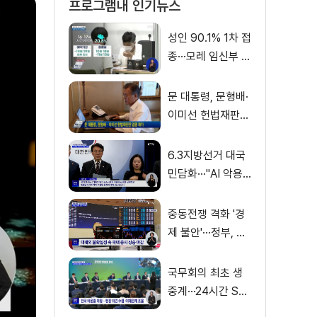
프로그램내 인기뉴스
성인 90.1% 1차 접
종···모레 임신부 사
전예약
문 대통령, 문형배·
이미선 헌법재판관
임명 재가
6.3지방선거 대국
민담화···"AI 악용
가짜뉴스 처벌"
중동전쟁 격화 '경
제 불안'···정부, 금
융·수출입 영향 최
소화
국무회의 최초 생
중계···24시간 SN
S 밀착소통