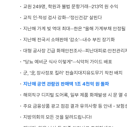
교원 249명, 학원과 불법 문항거래···213억 원 수익
교직 인·적성 검사 강화···'정신건강' 살핀다
지난해 가계 빚 역대 최대···한은 "올해 가계부채 안정될 
지난해 전국서 소매판매 '감소'···내수 부진 장기화
대형 공사장 긴급 화재안전조사···피난대피로·안전관리
"당뇨 예비군 식사 이렇게"···식약처 가이드 배포
군, '北 장사정포 킬러' 전술지대지유도무기 작전 배치
지난해 공연 관람권 판매액 1조 4천억 원 돌파
해외직구 디지털 도어록, 일부 제품 화재발생 시 문 열 
주요 금융상품 광고 점검 결과 유의사항 등 안내 - 보험
지방의회의 모든 것을 알려드립니다!