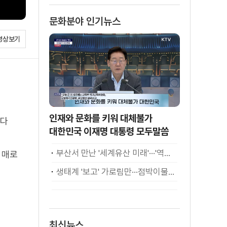
문화분야 인기뉴스
영상보기
인재와 문화를 키워 대체불가
보다
대한민국 이재명 대통령 모두말씀
부산서 만난 '세계유산 미래'···'역대 최고·최다' 기록
 매로
생태계 '보고' 가로림만···점박이물범 가족 나들이
최신뉴스