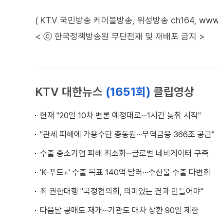
( KTV 국민방송 케이블방송, 위성방송 ch164,
www.
< ⓒ 한국정책방송원 무단전재 및 재배포 금지 >
KTV 대한뉴스
(1651회)
클립영상
헌재 "20일 10차 변론 예정대로···1시간 늦춰 시작"
"관세 피해에 가용수단 총동원···무역금융 366조 공급"
수출 중소기업 피해 최소화···글로벌 네비게이터 구축
'K-푸드+' 수출 목표 140억 달러···수산물 수출 다변화
최 권한대행 "국정협의회, 의미있는 결과 만들어야"
다음달 공매도 재개···기관도 대차 상환 90일 제한