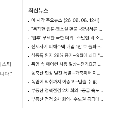
최신뉴스
이 시각 주요뉴스 (26. 08. 08. 12시)
"복잡한 웹툰·웹소설 환불···증빙서류 요구까지"
'입추' 무색한 극한 더위···주말엔 비·소나기
전세사기 피해주택 매입 1만 호 돌파···피해 지원 속도
식중독 환자 28% 증가···9월에 최다 "입추 방심 금물"
플라스틱
폭염 속 에어컨 사용 일상···전기요금 줄이려면?
농축산 현장 덮친 폭염···가축피해 이틀 새 28만 마리↑
니다."
폭염에 악취까지 이중고···멈출 수 없는 필수노동
부동산 정책점검 2차 회의···공급 속도전 본격화하나
부동산 점검 2차 회의···수도권 공급대책 논의