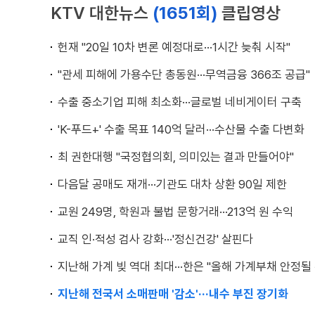
KTV 대한뉴스
(1651회)
클립영상
헌재 "20일 10차 변론 예정대로···1시간 늦춰 시작"
"관세 피해에 가용수단 총동원···무역금융 366조 공급"
수출 중소기업 피해 최소화···글로벌 네비게이터 구축
'K-푸드+' 수출 목표 140억 달러···수산물 수출 다변화
최 권한대행 "국정협의회, 의미있는 결과 만들어야"
다음달 공매도 재개···기관도 대차 상환 90일 제한
교원 249명, 학원과 불법 문항거래···213억 원 수익
교직 인·적성 검사 강화···'정신건강' 살핀다
지난해 가계 빚 역대 최대···한은 "올해 가계부채 안정될 
지난해 전국서 소매판매 '감소'···내수 부진 장기화