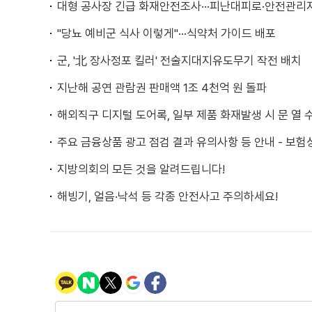
대형 공사장 긴급 화재안전조사···피난대피로·안전관리
"당뇨 예비군 식사 이렇게"···식약처 가이드 배포
군, '北 장사정포 킬러' 전술지대지유도무기 작전 배치
지난해 공연 관람권 판매액 1조 4천억 원 돌파
해외직구 디지털 도어록, 일부 제품 화재발생 시 문 열 
주요 금융상품 광고 점검 결과 유의사항 등 안내 - 보험
지방의회의 모든 것을 알려드립니다!
해빙기, 얼음·낙석 등 각종 안전사고 주의하세요!