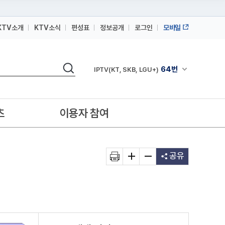
KTV소개
KTV소식
편성표
정보공개
로그인
모바일
164번
스카이라이프
검색
64번
채널안내 펼쳐
IPTV(KT, SKB, LGU+)
164번
스카이라이프
64번
IPTV(KT, SKB, LGU+)
츠
이용자 참여
164번
스카이라이프
공유