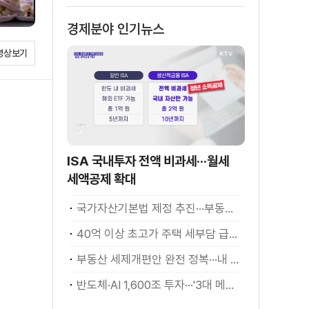
소화
경제분야 인기뉴스
영상보기
ISA 국내투자 전액 비과세···월세
세액공제 확대
국가자산기본법 제정 추진···부동산·주식 등 통합 관리
40억 이상 초고가 주택 세부담 급증···실수요자 보호 강화
부동산 세제개편안 완전 정복···내 세금 어떻게 달라지나? [K-정책 사용법]
반도체·AI 1,600조 투자···'3대 메가프로젝트' 속도