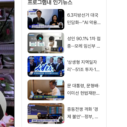
프로그램내 인기뉴스
6.3지방선거 대국
민담화···"AI 악용
가짜뉴스 처벌"
성인 90.1% 1차 접
종···모레 임신부 사
전예약
'상생형 지역일자
리'···51조 투자·13
만 명 고용
문 대통령, 문형배·
이미선 헌법재판관
임명 재가
중동전쟁 격화 '경
제 불안'···정부, 금
융·수출입 영향 최