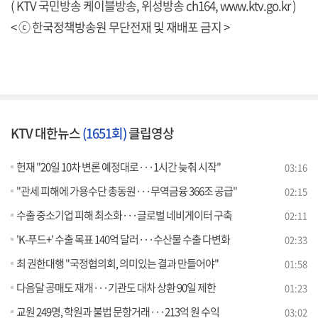
( KTV 국민방송 케이블방송, 위성방송 ch164,
www.ktv.go.kr
)
< ⓒ 한국정책방송원 무단전재 및 재배포 금지 >
KTV 대한뉴스
(1651회)
클립영상
헌재 "20일 10차 변론 예정대로···1시간 늦춰 시작"
03:16
"관세 피해에 가용수단 총동원···무역금융 366조 공급"
02:15
수출 중소기업 피해 최소화···글로벌 네비게이터 구축
02:11
'K-푸드+' 수출 목표 140억 달러···수산물 수출 다변화
02:33
최 권한대행 "국정협의회, 의미있는 결과 만들어야"
01:58
다음달 공매도 재개···기관도 대차 상환 90일 제한
01:23
교원 249명, 학원과 불법 문항거래···213억 원 수익
03:02