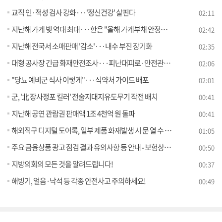
교직 인·적성 검사 강화···'정신건강' 살핀다
02:11
지난해 가계 빚 역대 최대···한은 "올해 가계부채 안정될 것"
02:42
지난해 전국서 소매판매 '감소'···내수 부진 장기화
02:35
대형 공사장 긴급 화재안전조사···피난대피로·안전관리자 점검
02:06
"당뇨 예비군 식사 이렇게"···식약처 가이드 배포
02:01
군, '北 장사정포 킬러' 전술지대지유도무기 작전 배치
00:41
지난해 공연 관람권 판매액 1조 4천억 원 돌파
00:41
해외직구 디지털 도어록, 일부 제품 화재발생 시 문 열 수 없어
01:05
주요 금융상품 광고 점검 결과 유의사항 등 안내 - 보험상품 온라인 광고 편-
00:50
지방의회의 모든 것을 알려드립니다!
00:37
해빙기, 얼음·낙석 등 각종 안전사고 주의하세요!
00:49