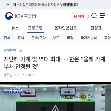
본
메
전
이 누리집은 대한민국 공식 전자정부 누리집입니다.
문
뉴
체
바
바
메
KTV 국민방송
온 에어
로
로
뉴
공식 누리집 주소 확인하기
메뉴 열기
가
가
바
go.kr 주소를 사용하는 누리집은 대한민국 정부기관이 관리하는 누리집입
기
기
로
뉴스
프로그램
온라인콘텐츠
편성표
니다.
가
이밖에 or.kr 또는 .kr등 다른 도메인 주소를 사용하고 있다면 아래 URL에
기
전체
정책
문화/교양
보도
특집
국가기념식
종영
서 도메인 주소를 확인해 보세요
운영중인 공식 누리집보기
KTV 대한뉴스
지난해 가계 빚 역대 최대···한은 "올해 가계
부채 안정될 것"
등록일 : 2025.02.18 20:32