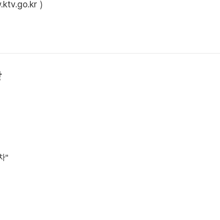
ktv.go.kr
)
상
차"