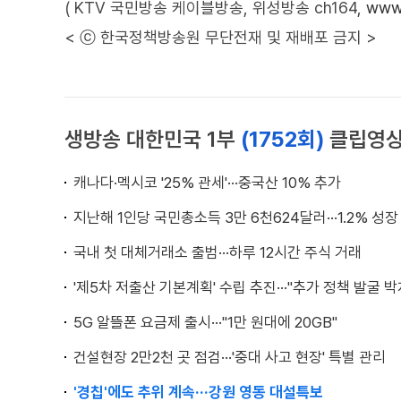
( KTV 국민방송 케이블방송, 위성방송 ch164,
www.
< ⓒ 한국정책방송원 무단전재 및 재배포 금지 >
생방송 대한민국 1부
(1752회)
클립영
캐나다·멕시코 '25% 관세'···중국산 10% 추가
지난해 1인당 국민총소득 3만 6천624달러···1.2% 성장
국내 첫 대체거래소 출범···하루 12시간 주식 거래
'제5차 저출산 기본계획' 수립 추진···"추가 정책 발굴 박
5G 알뜰폰 요금제 출시···"1만 원대에 20GB"
건설현장 2만2천 곳 점검···'중대 사고 현장' 특별 관리
'경칩'에도 추위 계속···강원 영동 대설특보