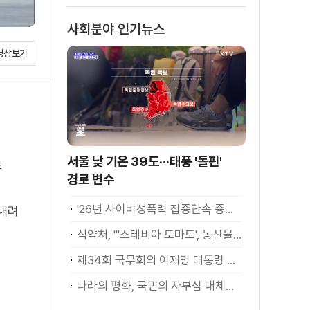
은?
사회분야 인기뉴스
영상보기
서울 낮 기온 39도···태풍 '돌핀'
로
경로 변수
'26년 사이버성폭력 집중단속 중간성과 발표···향후 추진계획은?
 내려
식약처, "'스테비아 토마토', 농산물 아닌 가공식품"
제34회 국무회의 이재명 대통령 모두발언
나라의 평화, 국민의 자부심 대체불가 대한민국 이재명 대통령 모두말씀