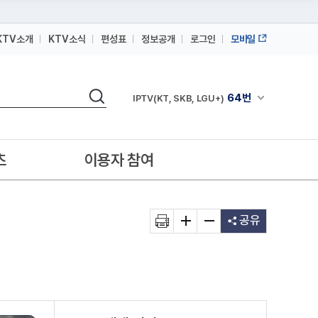
KTV소개
KTV소식
편성표
정보공개
로그인
모바일
164번
스카이라이프
검색
64번
채널안내 펼쳐
IPTV(KT, SKB, LGU+)
164번
스카이라이프
64번
IPTV(KT, SKB, LGU+)
츠
이용자 참여
164번
스카이라이프
공유