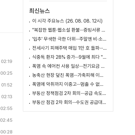
최신뉴스
이 시각 주요뉴스 (26. 08. 08. 12시)
"복잡한 웹툰·웹소설 환불···증빙서류 요구까지"
'입추' 무색한 극한 더위···주말엔 비·소나기
전세사기 피해주택 매입 1만 호 돌파···피해 지원 속도
식중독 환자 28% 증가···9월에 최다 "입추 방심 금물"
02:19
폭염 속 에어컨 사용 일상···전기요금 줄이려면?
00:25
농축산 현장 덮친 폭염···가축피해 이틀 새 28만 마리↑
폭염에 악취까지 이중고···멈출 수 없는 필수노동
01:52
부동산 정책점검 2차 회의···공급 속도전 본격화하나
02:13
부동산 점검 2차 회의···수도권 공급대책 논의
02:55
02:45
00:28