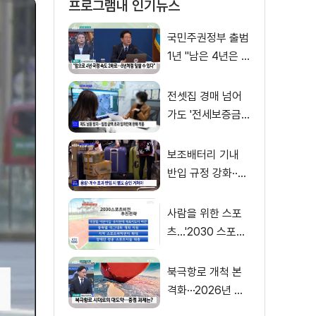
프로그램내 인기뉴스
국민주권정부 출범
1년 "남은 4년은 8
년처럼"
전셋집 경매 넘어
가도 '전세보증금'
먼저 돌려받는다
보조배터리 기내
반입 규정 강화··
·'수량·보관 제한'
사람을 위한 스포
츠…'2030 스포츠
비전' 공개
북극항로 개척 본
격화···2026년 해
양수산부 업무계획