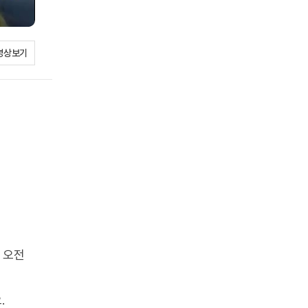
영상보기
 오전
.