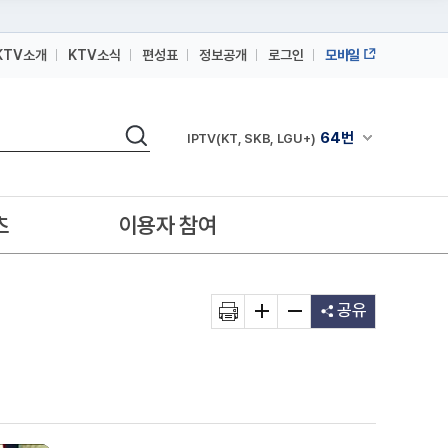
KTV소개
KTV소식
편성표
정보공개
로그인
모바일
164번
스카이라이프
검색
64번
채널안내 펼쳐
IPTV(KT, SKB, LGU+)
164번
스카이라이프
64번
IPTV(KT, SKB, LGU+)
츠
이용자 참여
164번
스카이라이프
공유