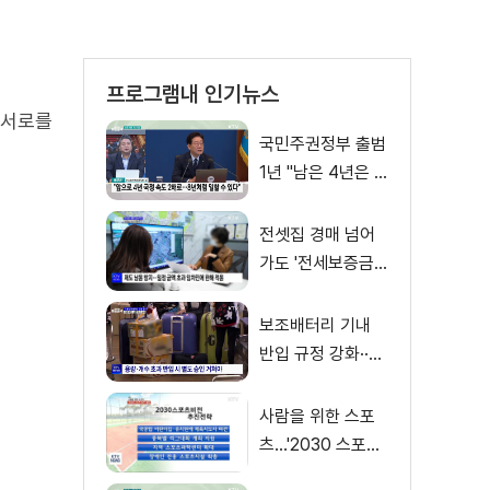
프로그램내 인기뉴스
 서로를
국민주권정부 출범
1년 "남은 4년은 8
년처럼"
전셋집 경매 넘어
가도 '전세보증금'
먼저 돌려받는다
보조배터리 기내
반입 규정 강화··
·'수량·보관 제한'
사람을 위한 스포
츠…'2030 스포츠
비전' 공개