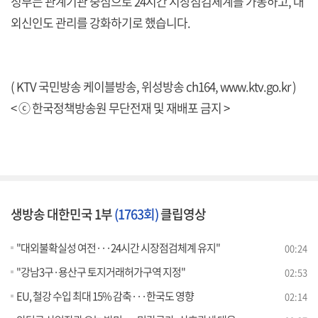
정부는 관계기관 중심으로 24시간 시장점검체계를 가동하고, 대
외신인도 관리를 강화하기로 했습니다.
( KTV 국민방송 케이블방송, 위성방송 ch164,
www.ktv.go.kr
)
< ⓒ 한국정책방송원 무단전재 및 재배포 금지 >
생방송 대한민국 1부
(1763회)
클립영상
"대외불확실성 여전···24시간 시장점검체계 유지"
00:24
"강남3구·용산구 토지거래허가구역 지정"
02:53
EU, 철강 수입 최대 15% 감축···한국도 영향
02:14