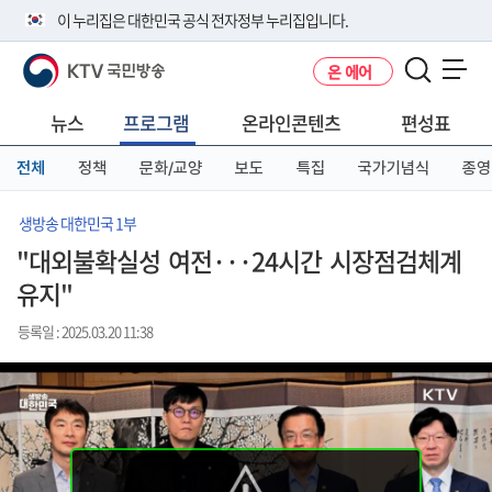
본
메
전
이 누리집은 대한민국 공식 전자정부 누리집입니다.
문
뉴
체
바
바
메
KTV 국민방송
온 에어
로
로
뉴
공식 누리집 주소 확인하기
메뉴 열기
가
가
바
go.kr 주소를 사용하는 누리집은 대한민국 정부기관이 관리하는 누리집입
기
기
로
뉴스
프로그램
온라인콘텐츠
편성표
니다.
가
이밖에 or.kr 또는 .kr등 다른 도메인 주소를 사용하고 있다면 아래 URL에
기
전체
정책
문화/교양
보도
특집
국가기념식
종영
서 도메인 주소를 확인해 보세요
운영중인 공식 누리집보기
생방송 대한민국 1부
"대외불확실성 여전···24시간 시장점검체계
유지"
등록일 : 2025.03.20 11:38