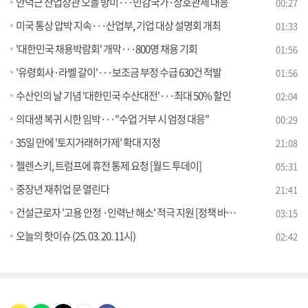
안덕근 산업장관 오늘 방미···민감국가·상호관세 대응
00:27
미국 통상 압박 지속···산업부, 기업 대상 설명회 개최
01:33
'대한민국 채용박람회' 개막···800명 채용 기회
01:56
'유령회사·라벨 갈이'···보조금 부정 수급 630건 적발
01:56
수산인의 날 기념 '대한민국 수산대전'···최대 50% 할인
02:04
의대생 복귀 시한 임박···"수업 거부 시 엄정 대응"
00:29
35일 만에 '토지거래허가제' 확대 지정
21:08
젤렌스키, 트럼프에 휴전 통제 요청 [월드 투데이]
05:31
중장년 재취업 문 열린다
21:41
건설근로자 '고용 안정 ·인력난 해소' 적극 지원 [정책 바로보기]
03:15
오늘의 핫이슈 (25. 03. 20. 11시)
02:42