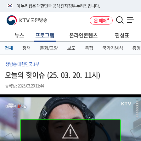
본
메
전
이 누리집은 대한민국 공식 전자정부 누리집입니다.
문
뉴
체
바
바
메
KTV 국민방송
온 에어
로
로
뉴
공식 누리집 주소 확인하기
메뉴 열기
가
가
바
go.kr 주소를 사용하는 누리집은 대한민국 정부기관이 관리하는 누리집입
기
기
로
뉴스
프로그램
온라인콘텐츠
편성표
니다.
가
이밖에 or.kr 또는 .kr등 다른 도메인 주소를 사용하고 있다면 아래 URL에
기
전체
정책
문화/교양
보도
특집
국가기념식
종영
서 도메인 주소를 확인해 보세요
운영중인 공식 누리집보기
생방송 대한민국 1부
오늘의 핫이슈 (25. 03. 20. 11시)
등록일 : 2025.03.20 11:44