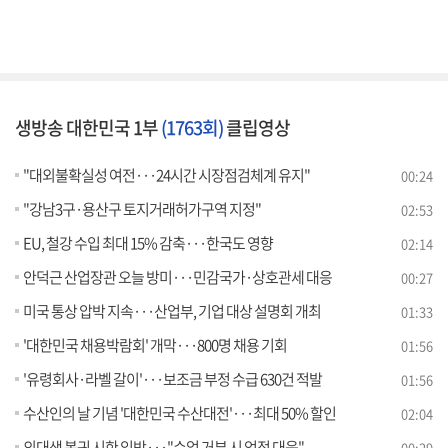
생방송 대한민국 1부
(1763회)
클립영상
"대외불확실성 여전···24시간 시장점검체계 유지"
00:24
"강남3구·용산구 토지거래허가구역 지정"
02:53
EU, 철강 수입 최대 15% 감축···한국도 영향
02:14
안덕근 산업장관 오늘 방미···민감국가·상호관세 대응
00:27
미국 통상 압박 지속···산업부, 기업 대상 설명회 개최
01:33
'대한민국 채용박람회' 개막···800명 채용 기회
01:56
'유령회사·라벨 갈이'···보조금 부정 수급 630건 적발
01:56
수산인의 날 기념 '대한민국 수산대전'···최대 50% 할인
02:04
의대생 복귀 시한 임박···"수업 거부 시 엄정 대응"
00:29