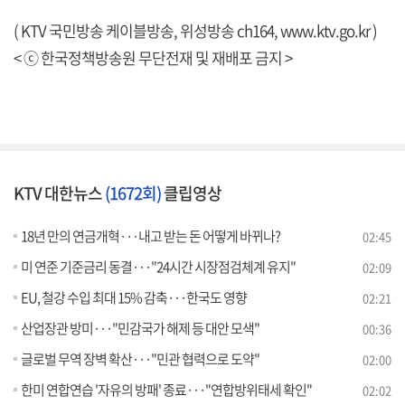
( KTV 국민방송 케이블방송, 위성방송 ch164,
www.ktv.go.kr
)
< ⓒ 한국정책방송원 무단전재 및 재배포 금지 >
KTV 대한뉴스
(1672회)
클립영상
18년 만의 연금개혁···내고 받는 돈 어떻게 바뀌나?
02:45
미 연준 기준금리 동결···"24시간 시장점검체계 유지"
02:09
EU, 철강 수입 최대 15% 감축···한국도 영향
02:21
산업장관 방미···"민감국가 해제 등 대안 모색"
00:36
글로벌 무역 장벽 확산···"민관 협력으로 도약"
02:00
한미 연합연습 '자유의 방패' 종료···"연합방위태세 확인"
02:02