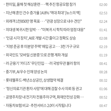
한미일, 올해 첫 해상훈련···핵 추진 항공모함 참가
02:00
지난해 혼인 건수 증가율 14.8% '역대 최대' [뉴스의 맥]
02:53
외래객 1천850만 명 목표···"관광 성장으로 내수 견인"
02:24
의대생 복귀시한 임박···"미복귀 시 학칙 따라 엄정 대응"
01:41
'인공 시각 장치', AI로 개발 시간 줄이고 정확도 상승
02:08
'지방 준공 후 미분양 주택' 매입 공고···3천 가구 규모
02:19
외국인도 '모바일 신분증'으로 은행 계좌 개설
01:19
러 군용기 '카디즈' 무단진입···러 국방무관 불러 항의
00:41
중기부, AI 우수 인재 양성 논의
00:28
롯데웰푸드-백년소상공인, 상생협약 체결
00:32
'정신의료기관 환자 사망'에 대해 검찰 수사 의뢰 등 권고
01:06
공영주차장 내 전기차 전용주차구역, 화재안전성 강화 필요
00:52
자동차보험 비교·추천서비스 2.0이 시작됩니다
00:47