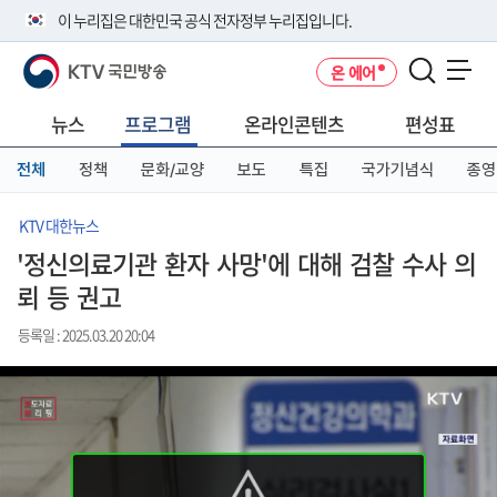
본
메
전
이 누리집은 대한민국 공식 전자정부 누리집입니다.
문
뉴
체
바
바
메
KTV 국민방송
온 에어
로
로
뉴
공식 누리집 주소 확인하기
메뉴 열기
가
가
바
go.kr 주소를 사용하는 누리집은 대한민국 정부기관이 관리하는 누리집입
기
기
로
뉴스
프로그램
온라인콘텐츠
편성표
니다.
가
이밖에 or.kr 또는 .kr등 다른 도메인 주소를 사용하고 있다면 아래 URL에
기
전체
정책
문화/교양
보도
특집
국가기념식
종영
서 도메인 주소를 확인해 보세요
운영중인 공식 누리집보기
KTV 대한뉴스
'정신의료기관 환자 사망'에 대해 검찰 수사 의
뢰 등 권고
등록일 : 2025.03.20 20:04