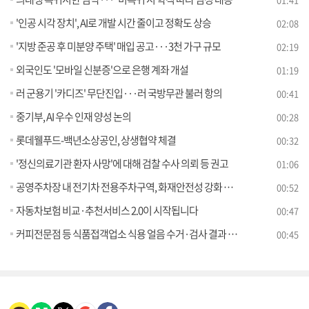
'인공 시각 장치', AI로 개발 시간 줄이고 정확도 상승
02:08
'지방 준공 후 미분양 주택' 매입 공고···3천 가구 규모
02:19
외국인도 '모바일 신분증'으로 은행 계좌 개설
01:19
러 군용기 '카디즈' 무단진입···러 국방무관 불러 항의
00:41
중기부, AI 우수 인재 양성 논의
00:28
롯데웰푸드-백년소상공인, 상생협약 체결
00:32
'정신의료기관 환자 사망'에 대해 검찰 수사 의뢰 등 권고
01:06
공영주차장 내 전기차 전용주차구역, 화재안전성 강화 필요
00:52
자동차보험 비교·추천서비스 2.0이 시작됩니다
00:47
커피전문점 등 식품접객업소 식용 얼음 수거·검사 결과 발표
00:45