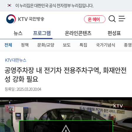
본
메
전
이 누리집은 대한민국 공식 전자정부 누리집입니다.
문
뉴
체
바
바
메
KTV 국민방송
온 에어
로
로
뉴
공식 누리집 주소 확인하기
메뉴 열기
가
가
바
go.kr 주소를 사용하는 누리집은 대한민국 정부기관이 관리하는 누리집입
기
기
로
뉴스
프로그램
온라인콘텐츠
편성표
니다.
가
이밖에 or.kr 또는 .kr등 다른 도메인 주소를 사용하고 있다면 아래 URL에
기
전체
정책
문화/교양
보도
특집
국가기념식
종영
서 도메인 주소를 확인해 보세요
운영중인 공식 누리집보기
KTV 대한뉴스
공영주차장 내 전기차 전용주차구역, 화재안전
성 강화 필요
등록일 : 2025.03.20 20:04