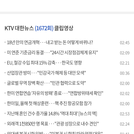
KTV 대한뉴스
(1672회)
클립영상
18년 만의 연금개혁···내고 받는 돈 어떻게 바뀌나?
02:45
미 연준 기준금리 동결···"24시간 시장점검체계 유지"
02:09
EU, 철강 수입 최대 15% 감축···한국도 영향
02:21
산업장관 방미···"민감국가 해제 등 대안 모색"
00:36
글로벌 무역 장벽 확산···"민관 협력으로 도약"
02:00
한미 연합연습 '자유의 방패' 종료···"연합방위태세 확인"
02:02
한미일, 올해 첫 해상훈련···핵 추진 항공모함 참가
02:00
지난해 혼인 건수 증가율 14.8% '역대 최대' [뉴스의 맥]
02:53
외래객 1천850만 명 목표···"관광 성장으로 내수 견인"
02:24
의대생 복귀시한 임박···"미복귀 시 학칙 따라 엄정 대응"
01:41