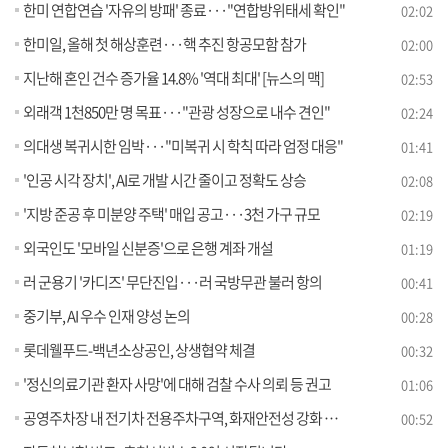
한미 연합연습 '자유의 방패' 종료···"연합방위태세 확인"
02:02
한미일, 올해 첫 해상훈련···핵 추진 항공모함 참가
02:00
지난해 혼인 건수 증가율 14.8% '역대 최대' [뉴스의 맥]
02:53
외래객 1천850만 명 목표···"관광 성장으로 내수 견인"
02:24
의대생 복귀시한 임박···"미복귀 시 학칙 따라 엄정 대응"
01:41
'인공 시각 장치', AI로 개발 시간 줄이고 정확도 상승
02:08
'지방 준공 후 미분양 주택' 매입 공고···3천 가구 규모
02:19
외국인도 '모바일 신분증'으로 은행 계좌 개설
01:19
러 군용기 '카디즈' 무단진입···러 국방무관 불러 항의
00:41
중기부, AI 우수 인재 양성 논의
00:28
롯데웰푸드-백년소상공인, 상생협약 체결
00:32
'정신의료기관 환자 사망'에 대해 검찰 수사 의뢰 등 권고
01:06
공영주차장 내 전기차 전용주차구역, 화재안전성 강화 필요
00:52