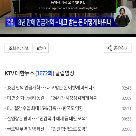
조회수 : 47회
0
공유하기
KTV 대한뉴스
(1672회)
클립영상
18년 만의 연금개혁···내고 받는 돈 어떻게 바뀌나?
02:45
미 연준 기준금리 동결···"24시간 시장점검체계 유지"
02:09
EU, 철강 수입 최대 15% 감축···한국도 영향
02:21
산업장관 방미···"민감국가 해제 등 대안 모색"
00:36
글로벌 무역 장벽 확산···"민관 협력으로 도약"
02:00