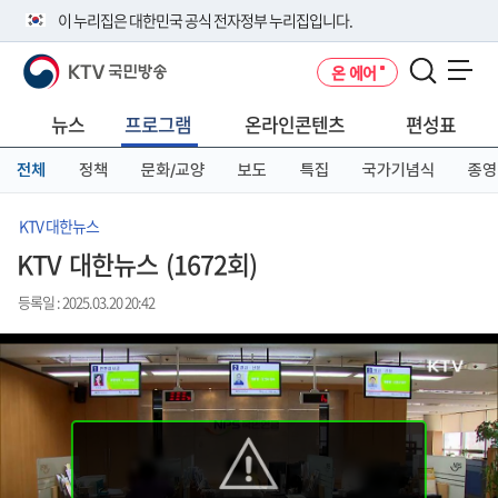
본
메
전
이 누리집은 대한민국 공식 전자정부 누리집입니다.
문
뉴
체
바
바
메
KTV 국민방송
온 에어
로
로
뉴
공식 누리집 주소 확인하기
메뉴 열기
가
가
바
go.kr 주소를 사용하는 누리집은 대한민국 정부기관이 관리하는 누리집입
기
기
로
뉴스
프로그램
온라인콘텐츠
편성표
니다.
가
이밖에 or.kr 또는 .kr등 다른 도메인 주소를 사용하고 있다면 아래 URL에
기
전체
정책
문화/교양
보도
특집
국가기념식
종영
서 도메인 주소를 확인해 보세요
운영중인 공식 누리집보기
KTV 대한뉴스
KTV 대한뉴스 (1672회)
등록일 : 2025.03.20 20:42