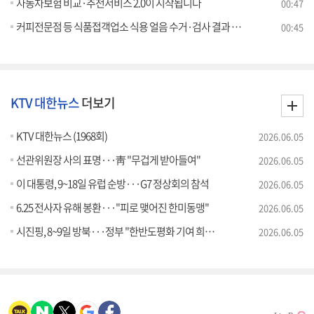
자동차보험 비교·추천서비스 2.0이 시작됩니다
00:47
커피전문점 등 식품접객업소 식용 얼음 수거·검사 결과 발표
00:45
KTV 대한뉴스
더보기
KTV 대한뉴스 (1968회)
2026.06.05
선관위원장 사의 표명···靑 "무겁게 받아들여"
2026.06.05
이 대통령, 9~18일 유럽 순방···G7 정상회의 참석
2026.06.05
6.25 전사자 유해 봉환···"피로 맺어진 한미동맹"
2026.06.05
시진핑, 8~9일 방북···정부 "한반도평화 기여 희망"
2026.06.05